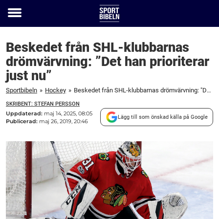
Toggle
menu
Beskedet från SHL-klubbarnas
drömvärvning: ”Det han prioriterar
just nu”
Sportbibeln
»
Hockey
»
Beskedet från SHL-klubbarnas drömvärvning: "Det han prioriterar just nu"
SKRIBENT: STEFAN PERSSON
Uppdaterad:
maj 14, 2025, 08:05
Lägg till som önskad källa på Google
Publicerad:
maj 26, 2019, 20:46