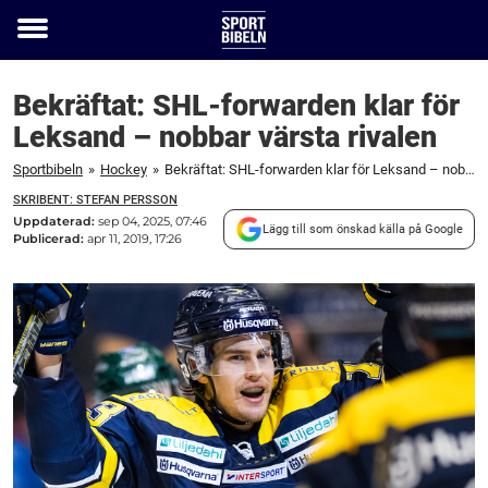
Toggle
menu
Bekräftat: SHL-forwarden klar för
Leksand – nobbar värsta rivalen
Sportbibeln
»
Hockey
»
Bekräftat: SHL-forwarden klar för Leksand – nobbar värsta rivalen
SKRIBENT: STEFAN PERSSON
Uppdaterad:
sep 04, 2025, 07:46
Lägg till som önskad källa på Google
Publicerad:
apr 11, 2019, 17:26