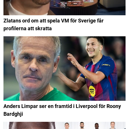
Zlatans ord om att spela VM för Sverige får
profilerna att skratta
Anders Limpar ser en framtid i Liverpool för Roony
Bardghji