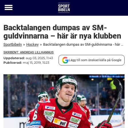
Toggle
menu
Backtalangen dumpas av SM-
guldvinnarna – här är nya klubben
Sportbibeln
»
Hockey
»
Backtalangen dumpas av SM-guldvinnarna - här är nya klubben
SKRIBENT: ANDREAS LILLHANNUS
Uppdaterad:
aug 03, 2025, 11:43
Lägg till som önskad källa på Google
Publicerad:
maj 15, 2019, 15:23