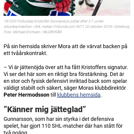
181020 Frölundas Kristoffer Gunnarsson jublar efter 2-1 under
ishockeymatchen i SHL mellan Frölunda och HV71 20 oktober 2018 i Göteborg.
Foto: Michael Erichsen / BILDBYRÅN
På sin hemsida skriver Mora att de värvat backen på
ett tvåårskontrakt.
– Vi är jättenöjda över att ha fått Kristoffers signatur.
Vi ser det här som en riktigt bra förstärkning. Det är
en stor och fysisk defensivt inriktad back som spelar
väldigt stabilt och säkert, säger Moras klubbdirektör
Peter Hermodsson
till
klubbens hemsida
.
”Känner mig jätteglad”
Gunnarsson, som har sin styrka i det defensiva
spelet, har gjort 110 SHL-matcher där han stått för
två poäng.