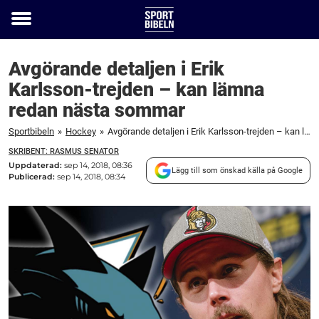
Toggle
menu
Avgörande detaljen i Erik
Karlsson-trejden – kan lämna
redan nästa sommar
Sportbibeln
»
Hockey
»
Avgörande detaljen i Erik Karlsson-trejden – kan lämna redan nästa sommar
SKRIBENT: RASMUS SENATOR
Uppdaterad:
sep 14, 2018, 08:36
Lägg till som önskad källa på Google
Publicerad:
sep 14, 2018, 08:34