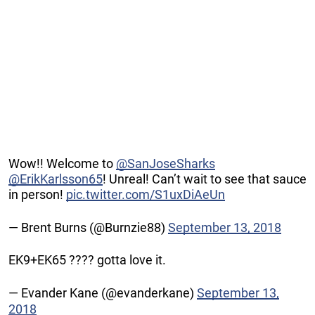
Wow!! Welcome to
@SanJoseSharks
@ErikKarlsson65
! Unreal! Can’t wait to see that sauce
in person!
pic.twitter.com/S1uxDiAeUn
— Brent Burns (@Burnzie88)
September 13, 2018
EK9+EK65 ???? gotta love it.
— Evander Kane (@evanderkane)
September 13,
2018