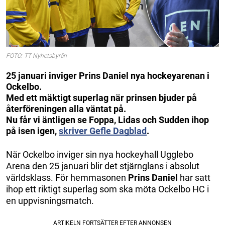
FOTO: TT Nyhetsbyrån
25 januari inviger Prins Daniel nya hockeyarenan i
Ockelbo.
Med ett mäktigt superlag när prinsen bjuder på
återföreningen alla väntat på.
Nu får vi äntligen se Foppa, Lidas och Sudden ihop
på isen igen,
skriver Gefle Dagblad
.
När Ockelbo inviger sin nya hockeyhall Ugglebo
Arena den 25 januari blir det stjärnglans i absolut
världsklass. För hemmasonen
Prins Daniel
har satt
ihop ett riktigt superlag som ska möta Ockelbo HC i
en uppvisningsmatch.