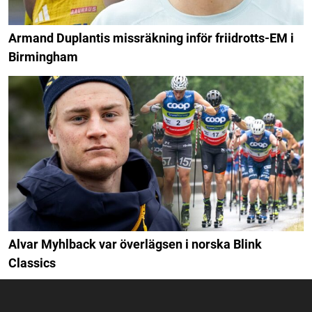
Armand Duplantis missräkning inför friidrotts-EM i
Birmingham
Alvar Myhlback var överlägsen i norska Blink
Classics