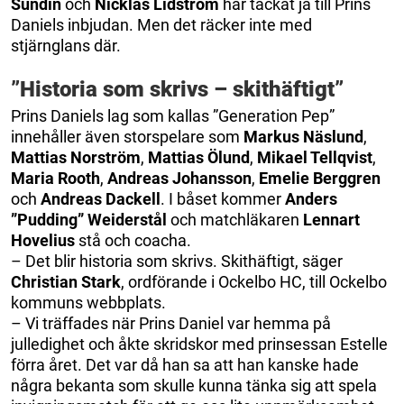
Sundin
och
Nicklas Lidström
har tackat ja till Prins
Daniels inbjudan. Men det räcker inte med
stjärnglans där.
”Historia som skrivs – skithäftigt”
Prins Daniels lag som kallas ”Generation Pep”
innehåller även storspelare som
Markus Näslund
,
Mattias Norström
,
Mattias Ölund
,
Mikael Tellqvist
,
Maria Rooth
,
Andreas Johansson
,
Emelie Berggren
och
Andreas Dackell
. I båset kommer
Anders
”Pudding” Weiderstål
och matchläkaren
Lennart
Hovelius
stå och coacha.
– Det blir historia som skrivs. Skithäftigt, säger
Christian Stark
, ordförande i Ockelbo HC, till Ockelbo
kommuns webbplats.
– Vi träffades när Prins Daniel var hemma på
julledighet och åkte skridskor med prinsessan Estelle
förra året. Det var då han sa att han kanske hade
några bekanta som skulle kunna tänka sig att spela