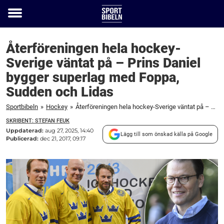
Toggle
menu
Återföreningen hela hockey-
Sverige väntat på – Prins Daniel
bygger superlag med Foppa,
Sudden och Lidas
Sportbibeln
»
Hockey
»
Återföreningen hela hockey-Sverige väntat på – Prins Daniel bygger superlag med Foppa, Sudden och Lidas
SKRIBENT: STEFAN FEUK
Uppdaterad:
aug 27, 2025, 14:40
Lägg till som önskad källa på Google
Publicerad:
dec 21, 2017, 09:17