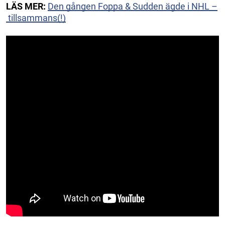
LÄS MER:
Den gången Foppa & Sudden ägde i NHL –
tillsammans(!)