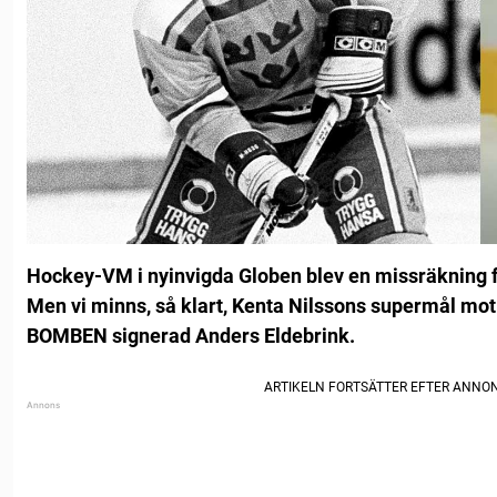
Hockey-VM i nyinvigda Globen blev en missräkning f
Men vi minns, så klart, Kenta Nilssons supermål mo
BOMBEN signerad Anders Eldebrink.