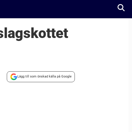
slagskottet
Lägg till som önskad källa på Google