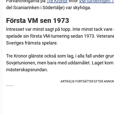
Förväntningarna på
Tre Kronor
inför
VM-turneringen 
del Scaniarinken i Södertälje) var skyhöga.
Första VM sen 1973
Intresset var minst sagt på topp. Inte minst tack vare
spelade sin första VM-turnering sedan 1973. Veterane
Sveriges främsta spelare.
Tre Kronor glänste också som lag, i alla fall under gru
Sovjetunionen, men bara med uddamålet. Laget kom tv
mästerskapsrundan.