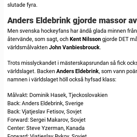
slutade fyra.
Anders Eldebrink gjorde massor a
Men svenska hockeyfans har ändå glada minnen från
återvände, som sagt, och
Kent Nilsson
gjorde DET må
världsmålvakten
John Vanbiesbrouck
.
Trots misslyckandet i mästerskapsrundan så fick ocks
världslaget. Backen
Anders Eldebrink
, som vann poän
namnen i världslaget höll också hyfsad klass:
Målvakt: Dominik Hasek, Tjeckoslovakien
Back: Anders Eldebrink, Sverige
Back: Vjatjeslav Fetisov, Sovjet
Forward: Sergei Makarov, Sovjet
Center: Steve Yzerman, Kanada
Forward: Vjatjeslav Bykov, Sovjet