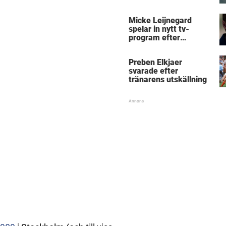
Micke Leijnegard
Micke Leijnegard
spelar in nytt tv-
program efter
Mästarnas mästare
Preben Elkjaer
svarade efter
tränarens utskällning