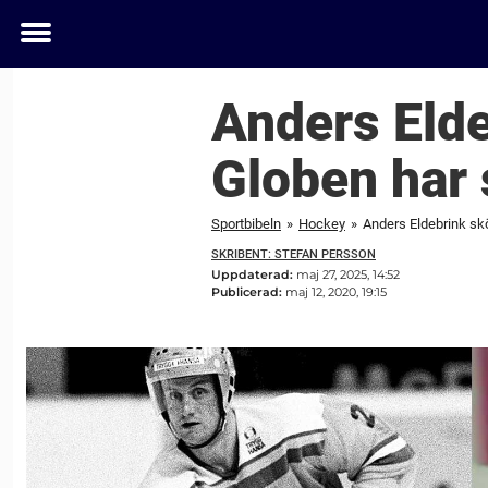
Toggle
menu
Anders Elde
Globen har 
Sportbibeln
»
Hockey
»
Anders Eldebrink skö
SKRIBENT: STEFAN PERSSON
Uppdaterad:
maj 27, 2025, 14:52
Publicerad:
maj 12, 2020, 19:15