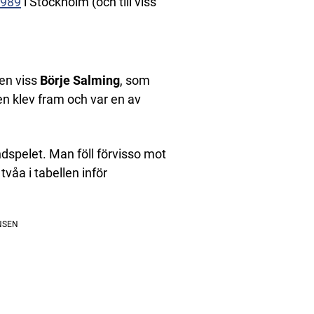
1989
i Stockholm (och till viss
 en viss
Börje Salming
, som
n klev fram och var en av
ndspelet. Man föll förvisso mot
åa i tabellen inför