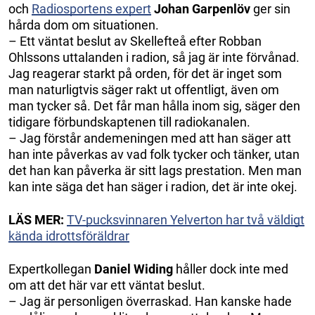
och
Radiosportens expert
Johan Garpenlöv
ger sin
hårda dom om situationen.
– Ett väntat beslut av Skellefteå efter Robban
Ohlssons uttalanden i radion, så jag är inte förvånad.
Jag reagerar starkt på orden, för det är inget som
man naturligtvis säger rakt ut offentligt, även om
man tycker så. Det får man hålla inom sig, säger den
tidigare förbundskaptenen till radiokanalen.
– Jag förstår andemeningen med att han säger att
han inte påverkas av vad folk tycker och tänker, utan
det han kan påverka är sitt lags prestation. Men man
kan inte säga det han säger i radion, det är inte okej.
LÄS MER:
TV-pucksvinnaren Yelverton har två väldigt
kända idrottsföräldrar
Expertkollegan
Daniel Widing
håller dock inte med
om att det här var ett väntat beslut.
– Jag är personligen överraskad. Han kanske hade