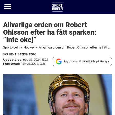
Toggle
menu
Allvarliga orden om Robert
Ohlsson efter ha fått sparken:
”Inte okej”
Sportbibeln
»
Hockey
»
Allvarliga orden om Robert Ohlsson efter ha fått sparken: "Inte okej"
SKRIBENT: STEFAN FEUK
Uppdaterad:
nov 06, 2024, 13:25
Lägg till som önskad källa på Google
Publicerad:
nov 06, 2024, 13:25