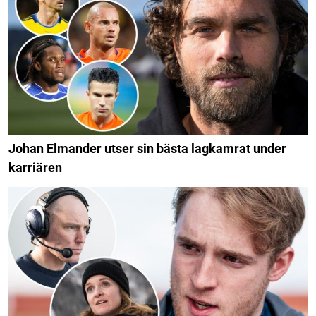
Johan Elmander utser sin bästa lagkamrat under
karriären