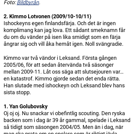
Foto:
Bildbyrån
.
2. Kimmo Lotvonen (2009/10-10/11)
Ishockeyns egen finlandsfärja. Och det är ingen
komplimang kan jag lova. Ett sådant smeknamn får
du om du vänder på isen lika smidigt som en färja
ångrar sig och vill åka hemåt igen. Noll svängradie.
Kimmo var två vändor i Leksand. Första gången
2005/06, för att sedan återvända två säsonger
mellan 2009-11. Låt oss säga att slutsejouren var…
en katastrof. Kimmo gjorde sedan det enda rätta.
Han slutade med ishockeyn och Leksand blev hans
sista stopp.
1. Yan Golubovsky
Oj oj oj. Nu snackar vi obefintlig scouting. Den ryska
backen som i dag är 39 år gammal, spelade i Leksand
så tidigt som säsongen 2004/05. Men än i dag, när
man ska prata om en spelare som är riktigt jävla