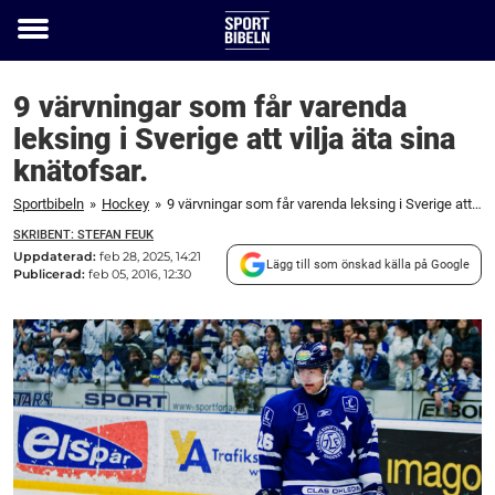
Toggle
menu
9 värvningar som får varenda
leksing i Sverige att vilja äta sina
knätofsar.
Sportbibeln
»
Hockey
»
9 värvningar som får varenda leksing i Sverige att vilja äta sina knätofsar.
SKRIBENT: STEFAN FEUK
Uppdaterad:
feb 28, 2025, 14:21
Lägg till som önskad källa på Google
Publicerad:
feb 05, 2016, 12:30