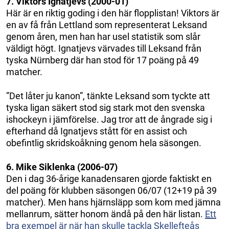
7. Viktors Ignatjevs (2000-01)
Här är en riktig goding i den här flopplistan! Viktors är
en av få från Lettland som representerat Leksand
genom åren, men han har usel statistik som slår
väldigt högt. Ignatjevs värvades till Leksand från
tyska Nürnberg där han stod för 17 poäng på 49
matcher.
”Det låter ju kanon”, tänkte Leksand som tyckte att
tyska ligan säkert stod sig stark mot den svenska
ishockeyn i jämförelse. Jag tror att de ångrade sig i
efterhand då Ignatjevs stått för en assist och
obefintlig skridskoåkning genom hela säsongen.
6. Mike Siklenka (2006-07)
Den i dag 36-årige kanadensaren gjorde faktiskt en
del poäng för klubben säsongen 06/07 (12+19 på 39
matcher). Men hans hjärnsläpp som kom med jämna
mellanrum, sätter honom ändå på den här listan.
Ett
bra exempel är när han skulle tackla Skellefteås