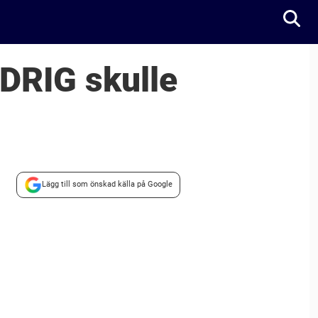
DRIG skulle
Lägg till som önskad källa på Google