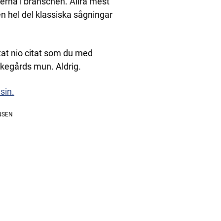
erna i branschen. Allra mest
 en hel del klassiska sågningar
tat nio citat som du med
ikegårds mun. Aldrig.
sin.