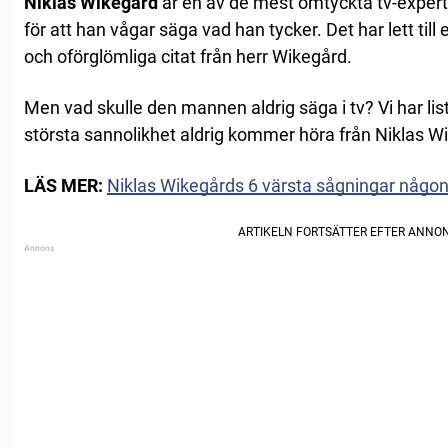
Niklas Wikegård
är en av de mest omtyckta tv-expert
för att han vågar säga vad han tycker. Det har lett till
och oförglömliga citat från herr Wikegård.
Men vad skulle den mannen aldrig säga i tv? Vi har lis
största sannolikhet aldrig kommer höra från Niklas W
LÄS MER:
Niklas Wikegårds 6 värsta sågningar någon