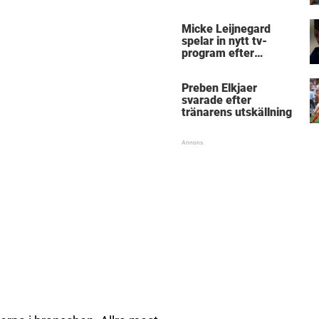
Micke Leijnegard
spelar in nytt tv-
program efter
Mästarnas mästare
Preben Elkjaer
svarade efter
tränarens utskällning