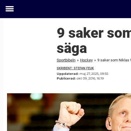
Toggle
menu
9 saker so
säga
Sportbibeln
»
Hockey
»
9 saker som Niklas
SKRIBENT: STEFAN FEUK
Uppdaterad:
maj 27, 2025, 09:55
Publicerad:
okt 09, 2016, 16:19