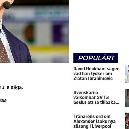
POPULÄRT
David Beckham säger
vad han tycker om
Zlatan Ibrahimovic
kulle säga.
Svenskarna
välkomnar SVT:s
beslut att ta tillbaka
Micke Leijnegard
Tränarens ord om
Alexander Isaks nya
säsong i Liverpool