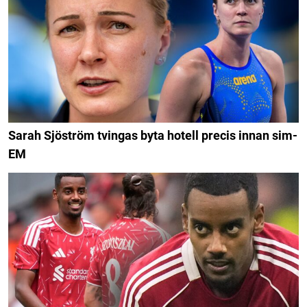
Sarah Sjöström tvingas byta hotell precis innan sim-
EM