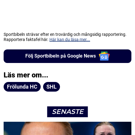
Sportbibeln strävar efter en trovärdig och mångsidig rapportering.
Rapportera faktafel här.
Här kan du läsa mer...
Följ Sportbibeln på Google News
Läs mer om...
Frölunda HC
SHL
SENASTE