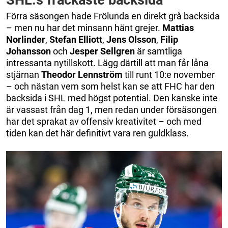
Förra säsongen hade Frölunda en direkt grå backsida
– men nu har det minsann hänt grejer.
Mattias
Norlinder
,
Stefan
Elliott
,
Jens
Olsson
,
Filip
Johansson
och
Jesper
Sellgren
är samtliga
intressanta nytillskott. Lägg därtill att man får låna
stjärnan
Theodor
Lennström
till runt 10:e november
– och nästan vem som helst kan se att FHC har den
backsida i SHL med högst potential. Den kanske inte
är vassast från dag 1, men redan under försäsongen
har det sprakat av offensiv kreativitet – och med
tiden kan det här definitivt vara ren guldklass.