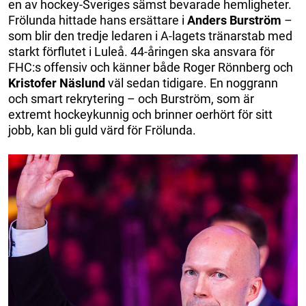
en av hockey-Sveriges sämst bevarade hemligheter.
Frölunda hittade hans ersättare i
Anders
Burström
–
som blir den tredje ledaren i A-lagets tränarstab med
starkt förflutet i Luleå. 44-åringen ska ansvara för
FHC:s offensiv och känner både Roger Rönnberg och
Kristofer
Näslund
väl sedan tidigare. En noggrann
och smart rekrytering – och Burström, som är
extremt hockeykunnig och brinner oerhört för sitt
jobb, kan bli guld värd för Frölunda.