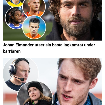
Johan Elmander utser sin bästa lagkamrat under
karriären