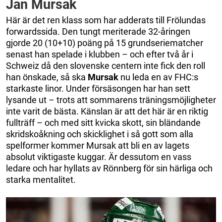
Jan Mursak
Här är det ren klass som har adderats till Frölundas
forwardssida. Den tungt meriterade 32-åringen
gjorde 20 (10+10) poäng på 15 grundseriematcher
senast han spelade i klubben – och efter två år i
Schweiz då den slovenske centern inte fick den roll
han önskade, så ska
Mursak
nu leda en av FHC:s
starkaste linor. Under försäsongen har han sett
lysande ut – trots att sommarens träningsmöjligheter
inte varit de bästa. Känslan är att det här är en riktig
fullträff – och med sitt kvicka skott, sin bländande
skridskoåkning och skicklighet i så gott som alla
spelformer kommer Mursak att bli en av lagets
absolut viktigaste kuggar. Är dessutom en vass
ledare och har hyllats av Rönnberg för sin härliga och
starka mentalitet.