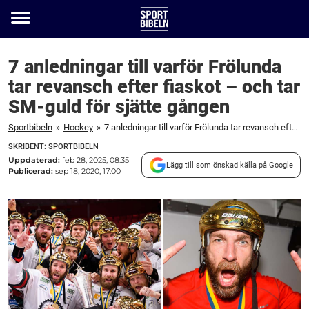
Toggle
menu
7 anledningar till varför Frölunda
tar revansch efter fiaskot – och tar
SM-guld för sjätte gången
Sportbibeln
»
Hockey
»
7 anledningar till varför Frölunda tar revansch efter fiaskot – och tar SM-guld för sjätte gången
SKRIBENT: SPORTBIBELN
Uppdaterad:
feb 28, 2025, 08:35
Lägg till som önskad källa på Google
Publicerad:
sep 18, 2020, 17:00