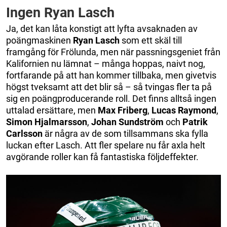
Ingen Ryan Lasch
Ja, det kan låta konstigt att lyfta avsaknaden av
poängmaskinen
Ryan
Lasch
som ett skäl till
framgång för Frölunda, men när passningsgeniet från
Kalifornien nu lämnat – många hoppas, naivt nog,
fortfarande på att han kommer tillbaka, men givetvis
högst tveksamt att det blir så – så tvingas fler ta på
sig en poängproducerande roll. Det finns alltså ingen
uttalad ersättare, men
Max
Friberg
,
Lucas
Raymond
,
Simon
Hjalmarsson
,
Johan
Sundström
och
Patrik
Carlsson
är några av de som tillsammans ska fylla
luckan efter Lasch. Att fler spelare nu får axla helt
avgörande roller kan få fantastiska följdeffekter.