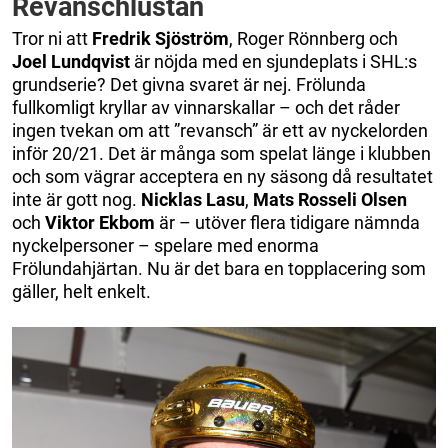
Revanschlustan
Tror ni att
Fredrik
Sjöström
, Roger Rönnberg och
Joel
Lundqvist
är nöjda med en sjundeplats i SHL:s
grundserie? Det givna svaret är nej. Frölunda
fullkomligt kryllar av vinnarskallar – och det råder
ingen tvekan om att ”revansch” är ett av nyckelorden
inför 20/21. Det är många som spelat länge i klubben
och som vägrar acceptera en ny säsong då resultatet
inte är gott nog.
Nicklas
Lasu
,
Mats
Rosseli
Olsen
och
Viktor
Ekbom
är – utöver flera tidigare nämnda
nyckelpersoner – spelare med enorma
Frölundahjärtan. Nu är det bara en topplacering som
gäller, helt enkelt.