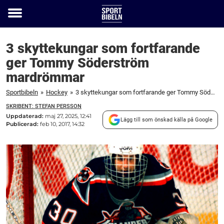
Toggle
menu
3 skyttekungar som fortfarande
ger Tommy Söderström
mardrömmar
Sportbibeln
»
Hockey
»
3 skyttekungar som fortfarande ger Tommy Söderström mardrömmar
SKRIBENT: STEFAN PERSSON
Uppdaterad:
maj 27, 2025, 12:41
Lägg till som önskad källa på Google
Publicerad:
feb 10, 2017, 14:32