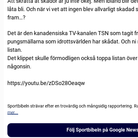
Att skratta åt skador är ju inte okej. Men ibland blir de
låta bli. Och när vi vet att ingen blev allvarligt skadad 
fram…?
Det är den kanadensiska TV-kanalen TSN som tagit fra
pungsmällarna som idrottsvärlden har skådat. Och n
listan.
Det klippet skulle förmodligen också toppa listan öve
någonsin.
https://youtu.be/zDSo28Oeaqw
Sportbibeln strävar efter en trovärdig och mångsidig rapportering. R
mer...
Följ Sportbibeln på Google New