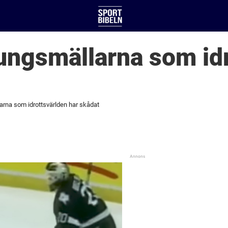
ungsmällarna som id
arna som idrottsvärlden har skådat