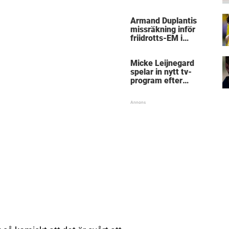
kritik
Armand Duplantis
missräkning inför
friidrotts-EM i
Birmingham
Micke Leijnegard
spelar in nytt tv-
program efter
Mästarnas mästare