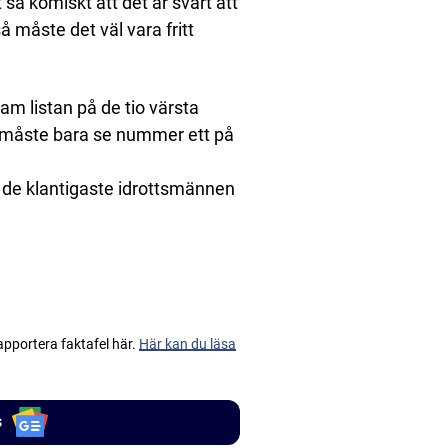
t så komiskt att det är svårt att
så måste det väl vara fritt
m listan på de tio värsta
i måste bara se nummer ett på
r de klantigaste idrottsmännen
apportera faktafel här.
Här kan du läsa
s