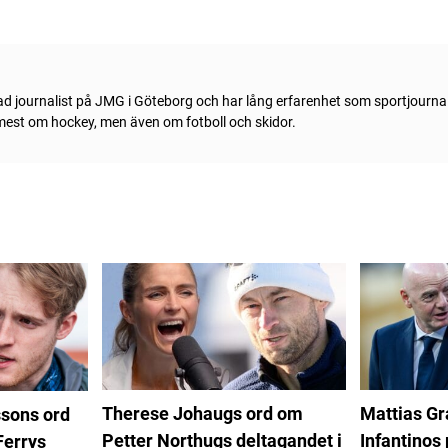
ad journalist på JMG i Göteborg och har lång erfarenhet som sportjournal
 mest om hockey, men även om fotboll och skidor.
Therese Johaugs ord om
Mattias G
sons ord
Petter Northugs deltagandet i
Infantinos 
Ferrys