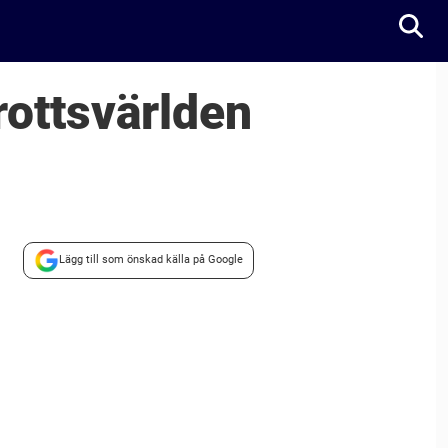
rottsvärlden
Lägg till som önskad källa på Google