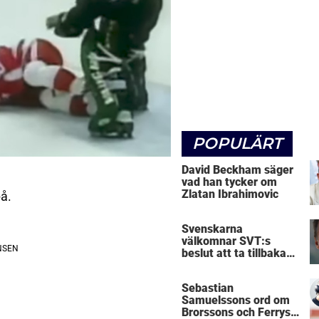
POPULÄRT
David Beckham säger
vad han tycker om
Zlatan Ibrahimovic
på.
Svenskarna
välkomnar SVT:s
beslut att ta tillbaka
Micke Leijnegard
Sebastian
Samuelssons ord om
Brorssons och Ferrys