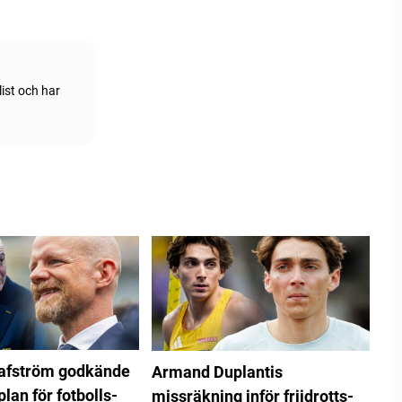
ist och har
rafström godkände
Armand Duplantis
plan för fotbolls-
missräkning inför friidrotts-