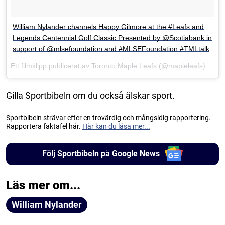
William Nylander channels Happy Gilmore at the #Leafs and
Legends Centennial Golf Classic Presented by @Scotiabank in
support of @mlsefoundation and #MLSEFoundation #TMLtalk
Ett filmklipp publicerat av Toronto Maple Leafs (@mapleleafs)
Sep 1
Gilla Sportbibeln om du också älskar sport.
Sportbibeln strävar efter en trovärdig och mångsidig rapportering.
Rapportera faktafel här.
Här kan du läsa mer...
Följ Sportbibeln på Google News
Läs mer om...
William Nylander