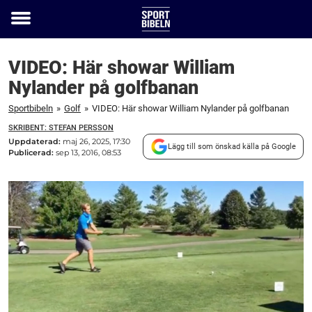
Toggle
menu
VIDEO: Här showar William
Nylander på golfbanan
Sportbibeln
»
Golf
»
VIDEO: Här showar William Nylander på golfbanan
SKRIBENT: STEFAN PERSSON
Uppdaterad:
maj 26, 2025, 17:30
Lägg till som önskad källa på Google
Publicerad:
sep 13, 2016, 08:53