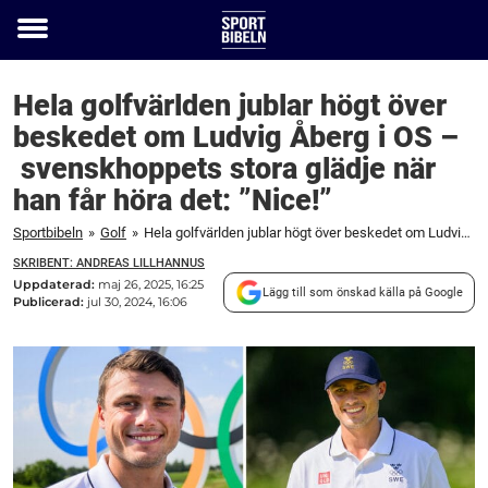
Toggle
menu
Hela golfvärlden jublar högt över
beskedet om Ludvig Åberg i OS –
svenskhoppets stora glädje när
han får höra det: ”Nice!”
Sportbibeln
»
Golf
»
Hela golfvärlden jublar högt över beskedet om Ludvig Åberg i OS – svenskhoppets stora glädje när han får höra det: ”Nice!”
SKRIBENT: ANDREAS LILLHANNUS
Uppdaterad:
maj 26, 2025, 16:25
Lägg till som önskad källa på Google
Publicerad:
jul 30, 2024, 16:06