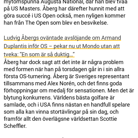
mytomspunna Augusta National, där han blev tvåa
på US Masters. Åberg har därefter hunnit med att
göra succé i US Open också, men nyligen kommer
han från The Open som blev en besvikelse.
Ludvig Åbergs oväntade avslöjande om Armand
Duplantis inför OS – pekar nu ut Mondo utan att
tveka: ”En som är så duktig…”
Åberg har dock sagt att det inte är några problem
med formen när han på torsdagen går in i sin allra
första OS-turnering. Åberg är Sveriges representant
tillsammans med Alex Norén, och det finns goda
förhoppningar om medalj för sensationen. Men det är
blytung konkurrens. Världens bästa golfare är
samlade, och i USA finns nästan en handfull spelare
som alla kan vinna stortävlingar på sin dag, och
framför allt den överlägsne världsettan Scottie
Scheffler.