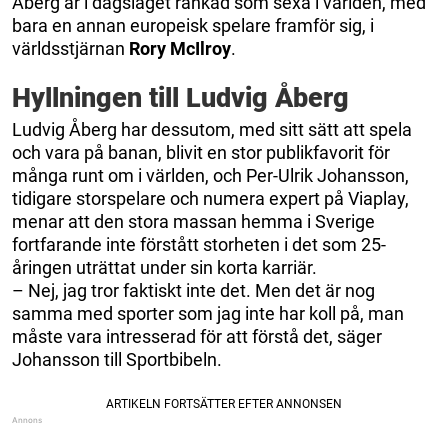
Åberg är i dagsläget rankad som sexa i världen, med
bara en annan europeisk spelare framför sig, i
världsstjärnan
Rory McIlroy
.
Hyllningen till Ludvig Åberg
Ludvig Åberg har dessutom, med sitt sätt att spela
och vara på banan, blivit en stor publikfavorit för
många runt om i världen, och Per-Ulrik Johansson,
tidigare storspelare och numera expert på Viaplay,
menar att den stora massan hemma i Sverige
fortfarande inte förstått storheten i det som 25-
åringen uträttat under sin korta karriär.
– Nej, jag tror faktiskt inte det. Men det är nog
samma med sporter som jag inte har koll på, man
måste vara intresserad för att förstå det, säger
Johansson till Sportbibeln.