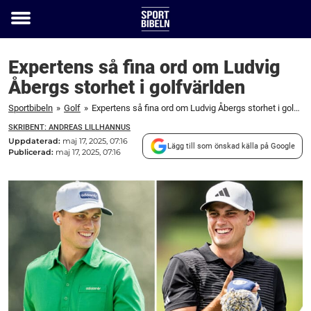
Toggle
menu
Expertens så fina ord om Ludvig
Åbergs storhet i golfvärlden
Sportbibeln
»
Golf
»
Expertens så fina ord om Ludvig Åbergs storhet i golfvärlden
SKRIBENT: ANDREAS LILLHANNUS
Uppdaterad:
maj 17, 2025, 07:16
Lägg till som önskad källa på Google
Publicerad:
maj 17, 2025, 07:16