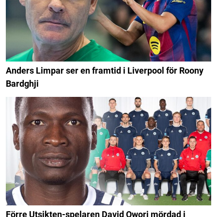
Anders Limpar ser en framtid i Liverpool för Roony
Bardghji
Förre Utsikten-spelaren David Owori mördad i