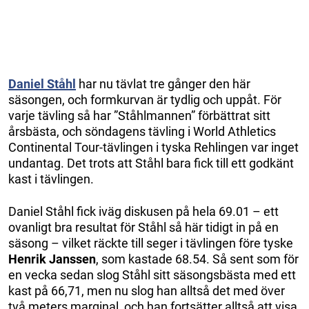
Daniel Ståhl
har nu tävlat tre gånger den här
säsongen, och formkurvan är tydlig och uppåt. För
varje tävling så har ”Ståhlmannen” förbättrat sitt
årsbästa, och söndagens tävling i World Athletics
Continental Tour-tävlingen i tyska Rehlingen var inget
undantag. Det trots att Ståhl bara fick till ett godkänt
kast i tävlingen.
Daniel Ståhl fick iväg diskusen på hela 69.01 – ett
ovanligt bra resultat för Ståhl så här tidigt in på en
säsong – vilket räckte till seger i tävlingen före tyske
Henrik Janssen
, som kastade 68.54. Så sent som för
en vecka sedan slog Ståhl sitt säsongsbästa med ett
kast på 66,71, men nu slog han alltså det med över
två meters marginal, och han fortsätter alltså att visa