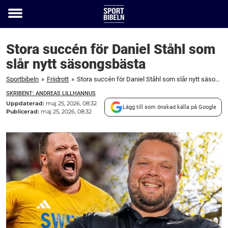
Toggle
menu
Stora succén för Daniel Ståhl som
slår nytt säsongsbästa
Sportbibeln
»
Friidrott
»
Stora succén för Daniel Ståhl som slår nytt säsongsbästa
SKRIBENT: ANDREAS LILLHANNUS
Uppdaterad:
maj 25, 2026, 08:32
Lägg till som önskad källa på Google
Publicerad:
maj 25, 2026, 08:32