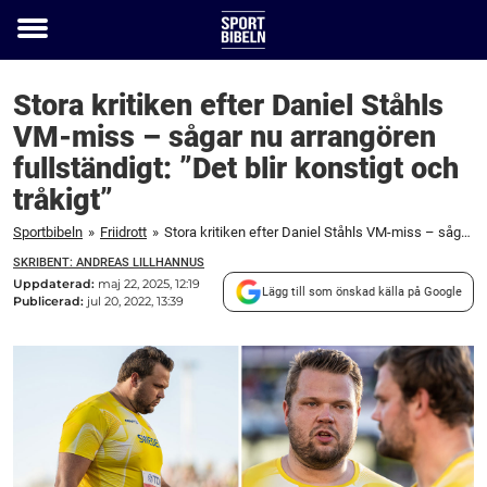
Toggle
menu
Stora kritiken efter Daniel Ståhls
VM-miss – sågar nu arrangören
fullständigt: ”Det blir konstigt och
tråkigt”
Sportbibeln
»
Friidrott
»
Stora kritiken efter Daniel Ståhls VM-miss – sågar nu arrangören fullständigt: ”Det blir konstigt och tråkigt”
SKRIBENT: ANDREAS LILLHANNUS
Uppdaterad:
maj 22, 2025, 12:19
Lägg till som önskad källa på Google
Publicerad:
jul 20, 2022, 13:39