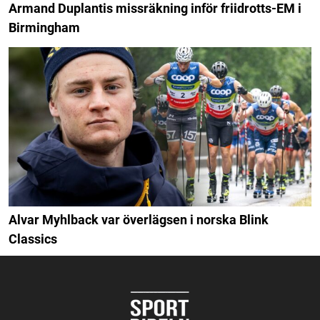
Armand Duplantis missräkning inför friidrotts-EM i
Birmingham
Alvar Myhlback var överlägsen i norska Blink
Classics