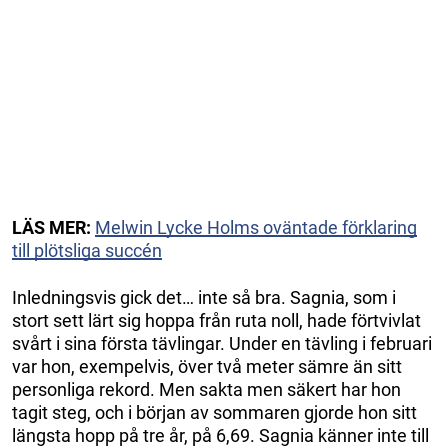
LÄS MER:
Melwin Lycke Holms oväntade förklaring
till plötsliga succén
Inledningsvis gick det… inte så bra. Sagnia, som i
stort sett lärt sig hoppa från ruta noll, hade förtvivlat
svårt i sina första tävlingar. Under en tävling i februari
var hon, exempelvis, över två meter sämre än sitt
personliga rekord. Men sakta men säkert har hon
tagit steg, och i början av sommaren gjorde hon sitt
längsta hopp på tre år, på 6,69. Sagnia känner inte till