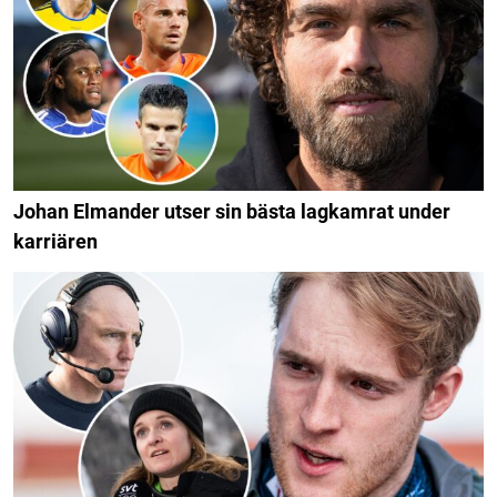
Johan Elmander utser sin bästa lagkamrat under
karriären