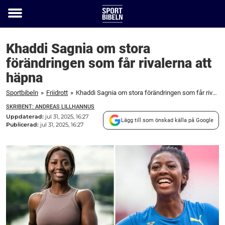
Toggle
menu
Khaddi Sagnia om stora
förändringen som får rivalerna att
häpna
Sportbibeln
»
Friidrott
»
Khaddi Sagnia om stora förändringen som får rivalerna att häpna
SKRIBENT: ANDREAS LILLHANNUS
Uppdaterad:
jul 31, 2025, 16:27
Lägg till som önskad källa på Google
Publicerad:
jul 31, 2025, 16:27