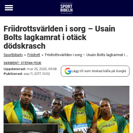
Toggle
menu
Friidrottsvärlden i sorg – Usain
Bolts lagkamrat i otäck
dödskrasch
Sportbibeln
»
Friidrott
»
Friidrottsvärlden i sorg – Usain Bolts lagkamrat i otäck dödskrasch
SKRIBENT: STEFAN FEUK
Uppdaterad:
mar 25, 2025, 09:58
Lägg till som önskad källa på Google
Publicerad:
sep 11, 2017, 10:02