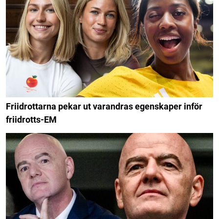
Friidrottarna pekar ut varandras egenskaper inför
friidrotts-EM