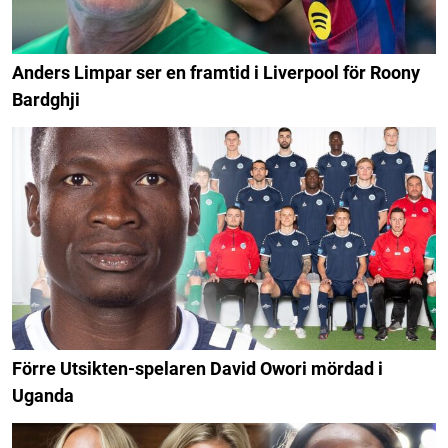
Anders Limpar ser en framtid i Liverpool för Roony
Bardghji
Förre Utsikten-spelaren David Owori mördad i
Uganda