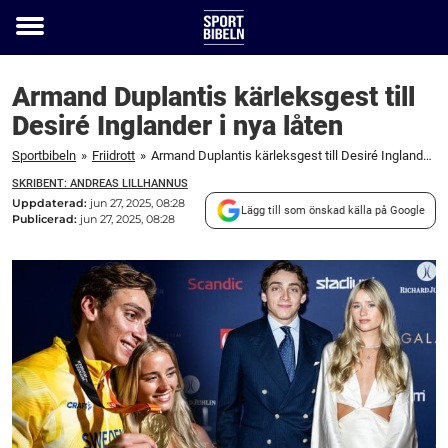
Toggle
menu
Armand Duplantis kärleksgest till
Desiré Inglander i nya låten
Sportbibeln
»
Friidrott
»
Armand Duplantis kärleksgest till Desiré Inglander i nya låten
SKRIBENT: ANDREAS LILLHANNUS
Uppdaterad:
jun 27, 2025, 08:28
Lägg till som önskad källa på Google
Publicerad:
jun 27, 2025, 08:28