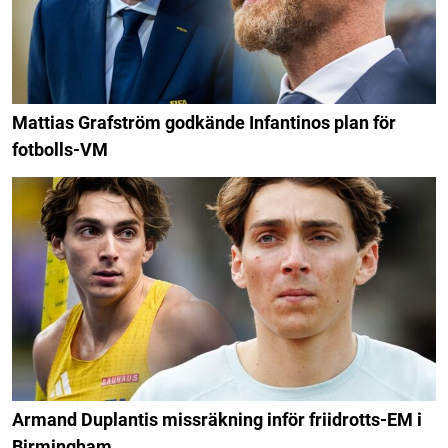
Mattias Grafström godkände Infantinos plan för
fotbolls-VM
Armand Duplantis missräkning inför friidrotts-EM i
Birmingham