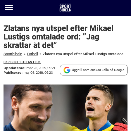
Toggle
menu
Zlatans nya utspel efter Mikael
Lustigs omtalade ord: ”Jag
skrattar åt det”
Sportbibeln
»
Fotboll
»
Zlatans nya utspel efter Mikael Lustigs omtalade ord: "Jag skrattar åt det"
SKRIBENT: STEFAN FEUK
Uppdaterad:
mar 25, 2025, 09:21
Lägg till som önskad källa på Google
Publicerad:
maj 08, 2018, 09:20