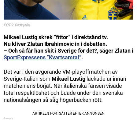
FOTO: Bildbyrån
Mikael Lustig skrek ”fittor” i direktsänd tv.
Nu kliver Zlatan Ibrahimovic in i debatten.
– Och så får han skit i Sverige för det?, säger Zlatan i
SportExpressens ”Kvartsamtal”
.
Det var i den avgörande VM-playoffmatchen av
Sverige-Italien som
Mikael Lustig
lackade ur innan
matchen ens börjat. När italienska fansen visade
total respektlöshet och buade under den svenska
nationalsången så såg högerbacken rött.