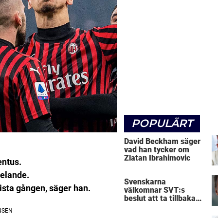
POPULÄRT
David Beckham säger
vad han tycker om
Zlatan Ibrahimovic
entus.
delande.
Svenskarna
sista gången, säger han.
välkomnar SVT:s
beslut att ta tillbaka
Micke Leijnegard