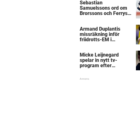
Sebastian
Samuelssons ord om
Brorssons och Ferrys
kritik
Armand Duplantis
missräkning inför
friidrotts-EM i
Birmingham
Micke Leijnegard
spelar in nytt tv-
program efter
Mästarnas mästare