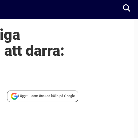
iga
att darra:
Lägg till som önskad källa på Google