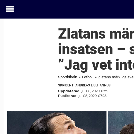
Toggle
menu
Zlatans mär
insatsen – 
”Jag vet in
Sportbibeln
»
Fotboll
»
Zlatans märkliga svar
SKRIBENT: ANDREAS LILLHANNUS
Uppdaterad:
jul 08, 2020, 07:31
Publicerad:
jul 08, 2020, 07:28