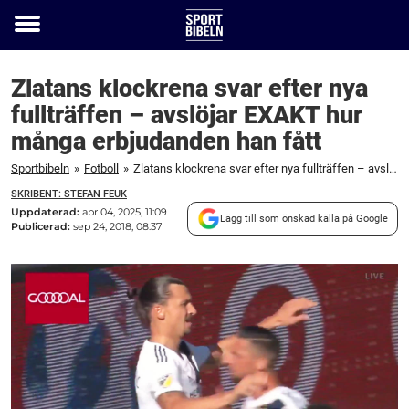
Toggle
menu
Zlatans klockrena svar efter nya
fullträffen – avslöjar EXAKT hur
många erbjudanden han fått
Sportbibeln
»
Fotboll
»
Zlatans klockrena svar efter nya fullträffen – avslöjar EXAKT hur många erbjudanden han fått
SKRIBENT: STEFAN FEUK
Uppdaterad:
apr 04, 2025, 11:09
Lägg till som önskad källa på Google
Publicerad:
sep 24, 2018, 08:37