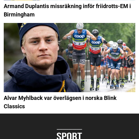
Armand Duplantis missräkning inför friidrotts-EM i
Birmingham
Alvar Myhlback var överlägsen i norska Blink
Classics