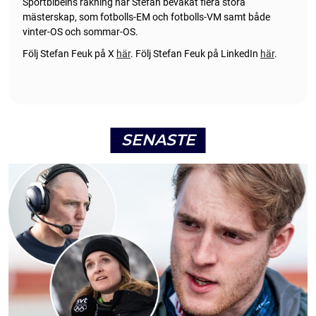
Sportbibelns räkning har Stefan bevakat flera stora
mästerskap, som fotbolls-EM och fotbolls-VM samt både
vinter-OS och sommar-OS.
Följ Stefan Feuk på X
här
.
Följ Stefan Feuk på LinkedIn
här
.
SENASTE