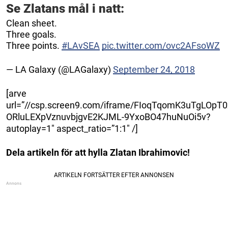
Se Zlatans mål i natt:
Clean sheet.
Three goals.
Three points.
#LAvSEA
pic.twitter.com/ovc2AFsoWZ
— LA Galaxy (@LAGalaxy)
September 24, 2018
[arve
url=”//csp.screen9.com/iframe/FIoqTqomK3uTgLOpT0
ORluLEXpVznuvbjgvE2KJML-9YxoBO47huNuOi5v?
autoplay=1″ aspect_ratio=”1:1″ /]
Dela artikeln för att hylla Zlatan Ibrahimovic!