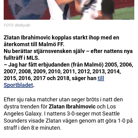
FOTO: Bildbyrån
Zlatan Ibrahimovic kopplas starkt ihop med en
återkomst till Malmö FF.
Nu berättar stjärnsvensken själv – efter nattens nya
fullträff i MLS.
– Jag har fått erbjudanden (från Malmö) 2005, 2006,
2007, 2008, 2009, 2010, 2011, 2012, 2013, 2014,
2015, 2016, 2017 och 2018, säger han
till
Sportbladet
.
Efter sju raka matcher utan seger bröts i natt den
dystra trenden för
Zlatan Ibrahimovic
och Los
Angeles Galaxy. I nattens 3-0-seger mot Seattle
Sounders visade Zlatan vägen genom att göra 1-0 på
straff i den 8:e minuten.