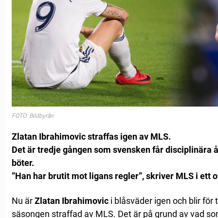
FOTO: Bildbyrån
Zlatan Ibrahimovic straffas igen av MLS.
Det är tredje gången som svensken får disciplinära 
böter.
”Han har brutit mot ligans regler”, skriver MLS i ett of
Nu är
Zlatan Ibrahimovic
i blåsväder igen och blir för
säsongen straffad av MLS. Det är på grund av vad so