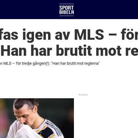
fas igen av MLS – för
”Han har brutit mot r
av MLS – för tredje gången(!): "Han har brutit mot reglerna"