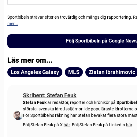
Sportbibeln strävar efter en trovärdig och mångsidig rapportering. R
mer...
Följ Sportbibeln på Google New
Läs mer om...
Los Angeles Galaxy
MLS
Zlatan Ibrahimovic
Skribent: Stefan Feuk
Stefan Feuk
är redaktör, reporter och krönikör på
Sportbibe
största, svenska idrottsstjärnor i de populäraste idrotterna
För Sportbibelns räkning har Stefan bevakat flera stora mä
Följ Stefan Feuk på X
här
.
Följ Stefan Feuk på LinkedIn
här
.