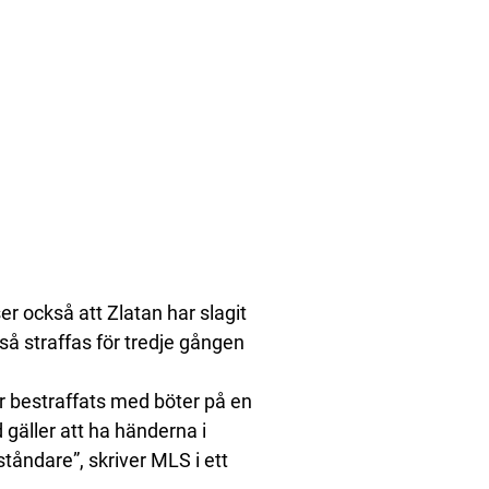
r också att Zlatan har slagit
tså straffas för tredje gången
r bestraffats med böter på en
 gäller att ha händerna i
tåndare”, skriver MLS i ett