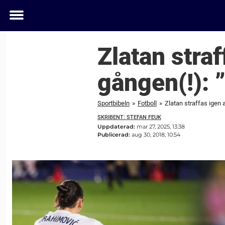
Toggle
menu
Zlatan straf
gången(!): 
Sportbibeln
»
Fotboll
»
Zlatan straffas igen 
SKRIBENT: STEFAN FEUK
Uppdaterad:
mar 27, 2025, 13:38
Publicerad:
aug 30, 2018, 10:54