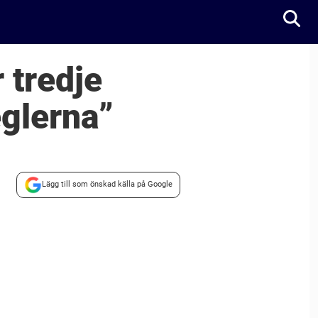
 tredje
eglerna”
Lägg till som önskad källa på Google