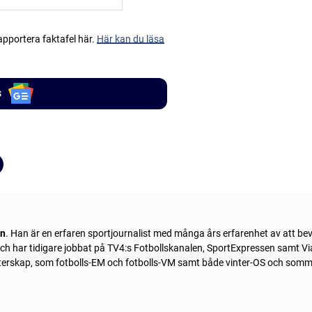
apportera faktafel här.
Här kan du läsa
s
ln
. Han är en erfaren sportjournalist med många års erfarenhet av att be
 och har tidigare jobbat på TV4:s Fotbollskanalen, SportExpressen samt Vi
sterskap, som fotbolls-EM och fotbolls-VM samt både vinter-OS och som