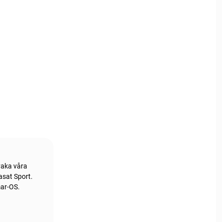
vaka våra
asat Sport.
mar-OS.