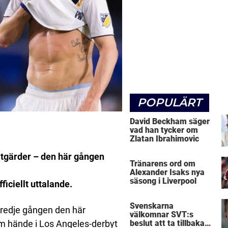
POPULÄRT
David Beckham säger
vad han tycker om
Zlatan Ibrahimovic
åtgärder – den här gången
Tränarens ord om
Alexander Isaks nya
säsong i Liverpool
ficiellt uttalande.
Svenskarna
 tredje gången den här
välkomnar SVT:s
m hände i Los Angeles-derbyt
beslut att ta tillbaka