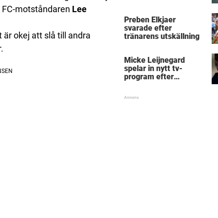
Micke Leijnegard
les FC-motståndaren
Lee
Preben Elkjaer
svarade efter
är okej att slå till andra
tränarens utskällning
.
Micke Leijnegard
spelar in nytt tv-
program efter
Mästarnas mästare