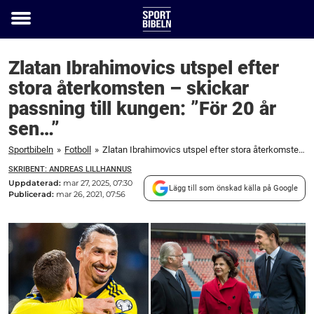
Toggle
menu
Zlatan Ibrahimovics utspel efter
stora återkomsten – skickar
passning till kungen: ”För 20 år
sen…”
Sportbibeln
»
Fotboll
»
Zlatan Ibrahimovics utspel efter stora återkomsten – skickar passning till kungen: ”För 20 år sen...”
SKRIBENT: ANDREAS LILLHANNUS
Uppdaterad:
mar 27, 2025, 07:30
Lägg till som önskad källa på Google
Publicerad:
mar 26, 2021, 07:56