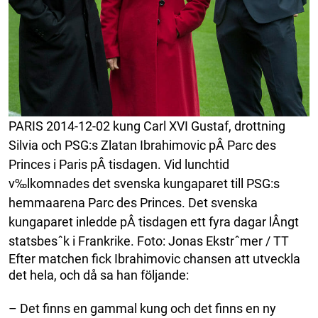
PARIS 2014-12-02 kung Carl XVI Gustaf, drottning
Silvia och PSG:s Zlatan Ibrahimovic pÂ Parc des
Princes i Paris pÂ tisdagen. Vid lunchtid
v‰lkomnades det svenska kungaparet till PSG:s
hemmaarena Parc des Princes. Det svenska
kungaparet inledde pÂ tisdagen ett fyra dagar lÂngt
statsbesˆk i Frankrike. Foto: Jonas Ekstrˆmer / TT
Efter matchen fick Ibrahimovic chansen att utveckla
det hela, och då sa han följande:
– Det finns en gammal kung och det finns en ny