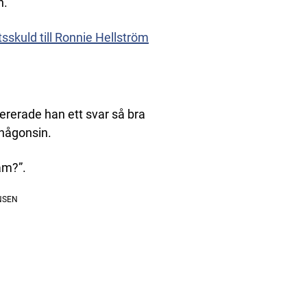
h.
sskuld till Ronnie Hellström
vererade han ett svar så bra
 någonsin.
ham?”.