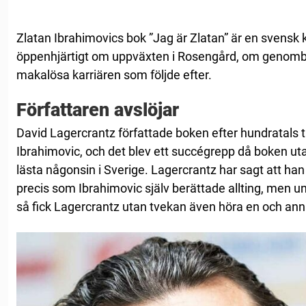
Zlatan Ibrahimovics bok ”Jag är Zlatan” är en svensk 
öppenhjärtigt om uppväxten i Rosengård, om genomb
makalösa karriären som följde efter.
Författaren avslöjar
David Lagercrantz författade boken efter hundratals
Ibrahimovic, och det blev ett succégrepp då boken ut
lästa någonsin i Sverige. Lagercrantz har sagt att han
precis som Ibrahimovic själv berättade allting, men 
så fick Lagercrantz utan tvekan även höra en och annan