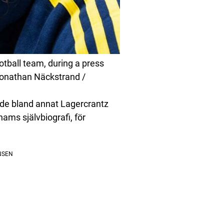
tball team, during a press
Jonathan Näckstrand /
ade bland annat Lagercrantz
hams självbiografi, för