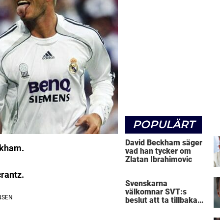
POPULÄRT
David Beckham säger
eckham.
vad han tycker om
Zlatan Ibrahimovic
rantz.
Svenskarna
välkomnar SVT:s
beslut att ta tillbaka
Micke Leijnegard