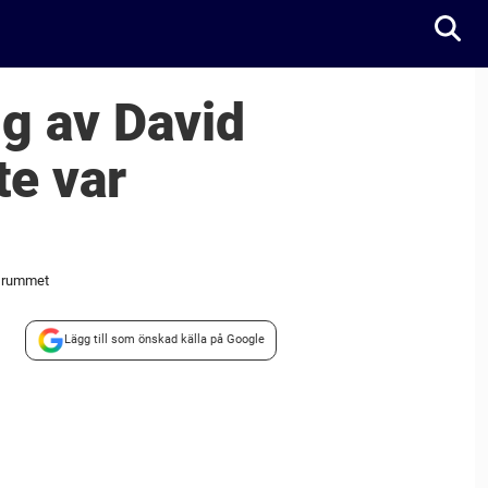
ng av David
te var
a rummet
Lägg till som önskad källa på Google