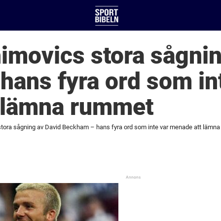
himovics stora sågni
ans fyra ord som in
 lämna rummet
stora sågning av David Beckham – hans fyra ord som inte var menade att lämn