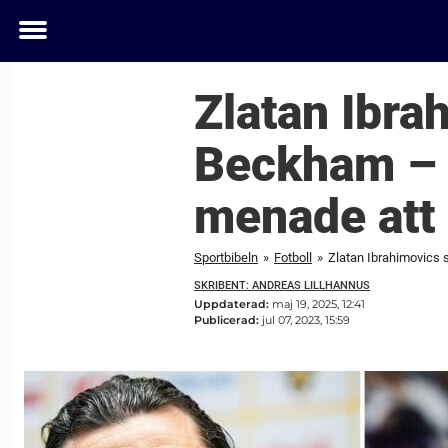
Toggle
menu
Zlatan Ibra
Beckham – h
menade att
Sportbibeln
»
Fotboll
»
Zlatan Ibrahimovics 
SKRIBENT: ANDREAS LILLHANNUS
Uppdaterad:
maj 19, 2025, 12:41
Publicerad:
jul 07, 2023, 15:59