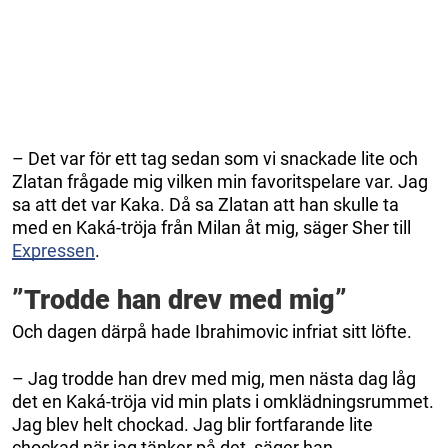
– Det var för ett tag sedan som vi snackade lite och
Zlatan frågade mig vilken min favoritspelare var. Jag
sa att det var Kaka. Då sa Zlatan att han skulle ta
med en Kaká-tröja från Milan åt mig, säger Sher till
Expressen
.
”Trodde han drev med mig”
Och dagen därpå hade Ibrahimovic infriat sitt löfte.
– Jag trodde han drev med mig, men nästa dag låg
det en Kaká-tröja vid min plats i omklädningsrummet.
Jag blev helt chockad. Jag blir fortfarande lite
chockad när jag tänker på det, säger han.