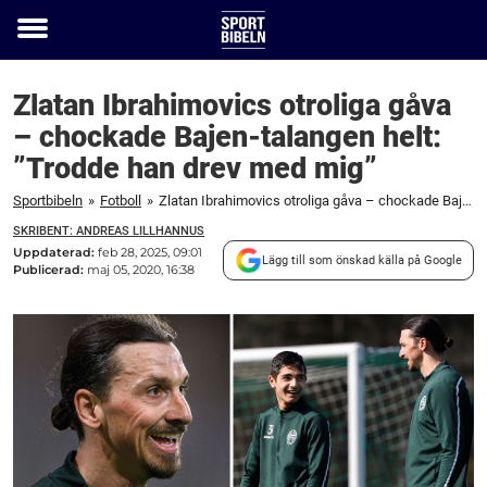
Toggle
menu
Zlatan Ibrahimovics otroliga gåva
– chockade Bajen-talangen helt:
”Trodde han drev med mig”
Sportbibeln
»
Fotboll
»
Zlatan Ibrahimovics otroliga gåva – chockade Bajen-talangen helt: ”Trodde han drev med mig”
SKRIBENT: ANDREAS LILLHANNUS
Uppdaterad:
feb 28, 2025, 09:01
Lägg till som önskad källa på Google
Publicerad:
maj 05, 2020, 16:38