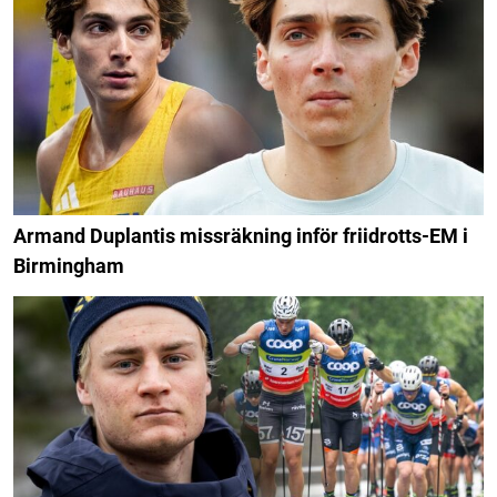
Armand Duplantis missräkning inför friidrotts-EM i
Birmingham