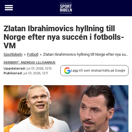
Toggle
menu
Zlatan Ibrahimovics hyllning till
Norge efter nya succén i fotbolls-
VM
Sportbibeln
»
Fotboll
»
Zlatan Ibrahimovics hyllning till Norge efter nya succén i fotbolls-VM
SKRIBENT: ANDREAS LILLHANNUS
Uppdaterad:
jul 01, 2026, 12:15
Lägg till som önskad källa på Google
Publicerad:
jul 01, 2026, 12:11