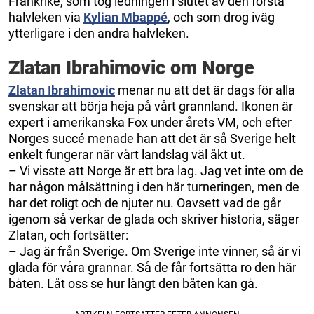
Frankrike, som tog ledningen i slutet av den första
halvleken via
Kylian Mbappé
, och som drog iväg
ytterligare i den andra halvleken.
Zlatan Ibrahimovic om Norge
Zlatan Ibrahimovic
menar nu att det är dags för alla
svenskar att börja heja på vårt grannland. Ikonen är
expert i amerikanska Fox under årets VM, och efter
Norges succé menade han att det är så Sverige helt
enkelt fungerar när vårt landslag väl åkt ut.
– Vi visste att Norge är ett bra lag. Jag vet inte om de
har någon målsättning i den här turneringen, men de
har det roligt och de njuter nu. Oavsett vad de går
igenom så verkar de glada och skriver historia, säger
Zlatan, och fortsätter:
– Jag är från Sverige. Om Sverige inte vinner, så är vi
glada för våra grannar. Så de får fortsätta ro den här
båten. Låt oss se hur långt den båten kan gå.