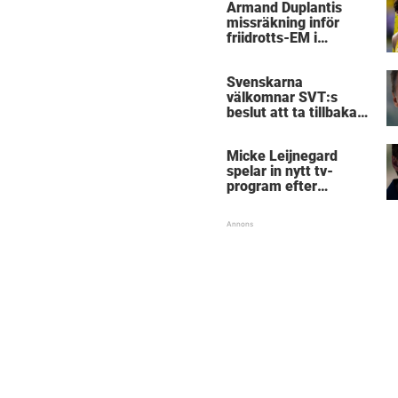
Armand Duplantis
missräkning inför
friidrotts-EM i
Birmingham
Svenskarna
välkomnar SVT:s
beslut att ta tillbaka
Micke Leijnegard
Micke Leijnegard
spelar in nytt tv-
program efter
Mästarnas mästare