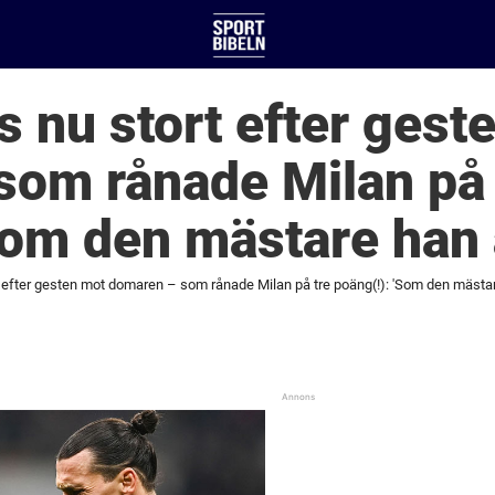
as nu stort efter gest
som rånade Milan på 
Som den mästare han 
t efter gesten mot domaren – som rånade Milan på tre poäng(!): 'Som den mästar