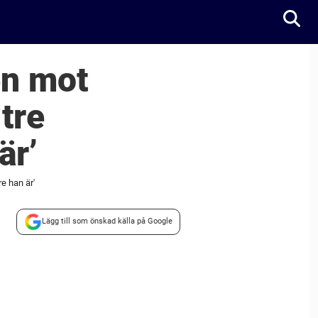
en mot
tre
är’
e han är'
Lägg till som önskad källa på Google