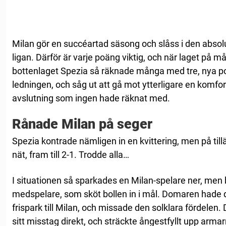
Milan gör en succéartad säsong och slåss i den absol
ligan. Därför är varje poäng viktig, och när laget på 
bottenlaget Spezia så räknade många med tre, nya p
ledningen, och såg ut att gå mot ytterligare en komfo
avslutning som ingen hade räknat med.
Rånade Milan på seger
Spezia kontrade nämligen in en kvittering, men på tillä
nät, fram till 2-1. Trodde alla…
I situationen så sparkades en Milan-spelare ner, men b
medspelare, som sköt bollen in i mål. Domaren hade doc
frispark till Milan, och missade den solklara fördelen
sitt misstag direkt, och sträckte ångestfyllt upp armar