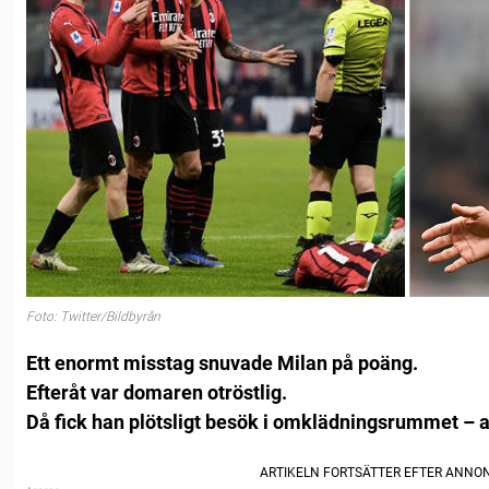
Foto: Twitter/Bildbyrån
Ett enormt misstag snuvade Milan på poäng.
Efteråt var domaren otröstlig.
Då fick han plötsligt besök i omklädningsrummet – a