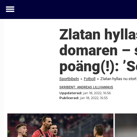
Toggle
menu
Zlatan hyll
domaren – 
poäng(!): ’
Sportbibeln
»
Fotboll
»
Zlatan hyllas nu stor
SKRIBENT: ANDREAS LILLHANNUS
Uppdaterad:
jan 18, 2022, 16:56
Publicerad:
jan 18, 2022, 16:55