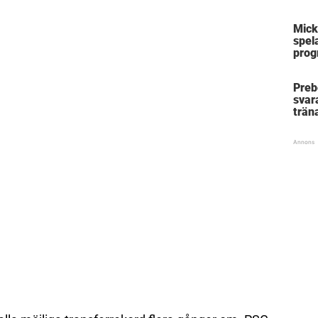
Mick
Mick
spela
prog
Mäst
Preb
svar
trän