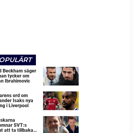
OPULÄRT
d Beckham säger
han tycker om
an Ibrahimovic
arens ord om
ander Isaks nya
ng i Liverpool
skarna
omnar SVT:s
t att ta tillbaka