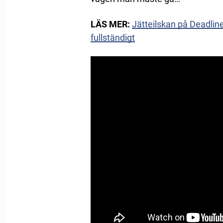
LÄS MER:
Jätteilskan på Deadlin
fullständigt