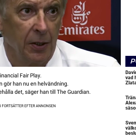
P
Davi
inancial Fair Play.
vad 
Zlat
n gör han nu en helvändning.
ehålla det, säger han till The Guardian.
Trän
Alex
säso
Sven
välk
beslu