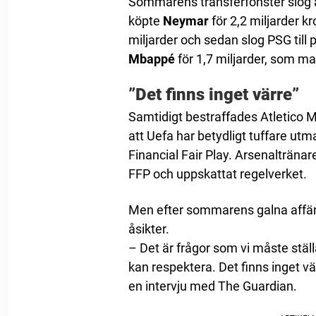
Sommarens transferfönster slog a
köpte
Neymar
för 2,2 miljarder k
miljarder och sedan slog PSG til
Mbappé
för 1,7 miljarder, som m
”Det finns inget värre”
Samtidigt bestraffades Atletico
att Uefa har betydligt tuffare utm
Financial Fair Play. Arsenalträna
FFP och uppskattat regelverket.
Men efter sommarens galna affäre
åsikter.
– Det är frågor som vi måste ställa
kan respektera. Det finns inget vä
en intervju med The Guardian.