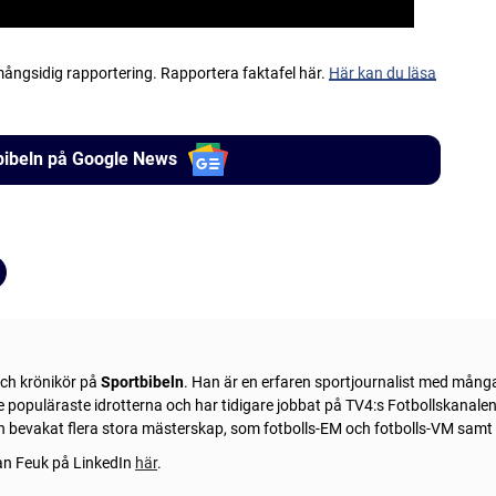
 mångsidig rapportering. Rapportera faktafel här.
Här kan du läsa
tbibeln på Google News
och krönikör på
Sportbibeln
. Han är en erfaren sportjournalist med mång
 de populäraste idrotterna och har tidigare jobbat på TV4:s Fotbollskanal
an bevakat flera stora mästerskap, som fotbolls-EM och fotbolls-VM sam
fan Feuk på LinkedIn
här
.