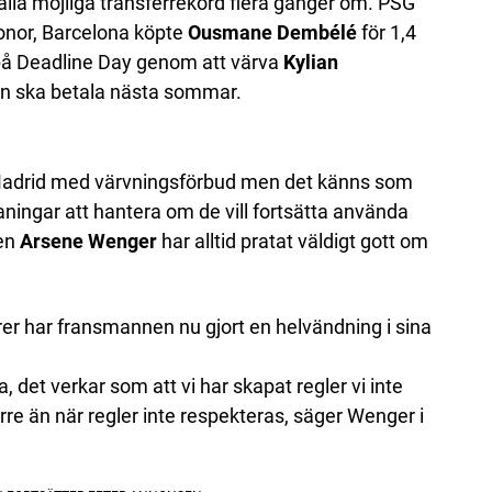
lla möjliga transferrekord flera gånger om. PSG
ronor, Barcelona köpte
Ousmane Dembélé
för 1,4
l på Deadline Day genom att värva
Kylian
an ska betala nästa sommar.
 Madrid med värvningsförbud men det känns som
aningar att hantera om de vill fortsätta använda
ren
Arsene Wenger
har alltid pratat väldigt gott om
r har fransmannen nu gjort en helvändning i sina
, det verkar som att vi har skapat regler vi inte
rre än när regler inte respekteras, säger Wenger i