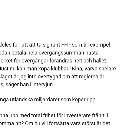
les för lätt att ta sig runt FFP, som till exempel
 sedan betala hela övergångssumman nästa
erket för övergångar förändras helt och hållet.
. Just nu kan man köpa klubbar i Kina, värva spelare
släget är jag inte övertygad om att reglerna är
as, säger han i intervjun.
nga utländska miljardärer som köper upp
pna upp med total frihet för investerare från till
mma hit? Om du vill fortsätta vara störst är det