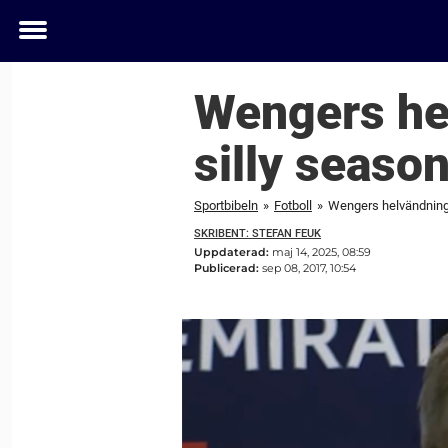
Toggle
menu
Wengers he
silly season
Sportbibeln
»
Fotboll
»
Wengers helvändning 
SKRIBENT: STEFAN FEUK
Uppdaterad:
maj 14, 2025, 08:59
Publicerad:
sep 08, 2017, 10:54