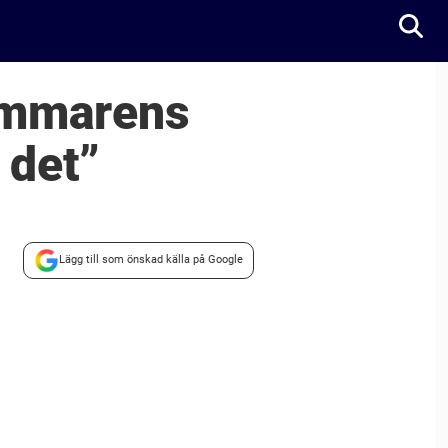
ommarens
 det”
Lägg till som önskad källa på Google