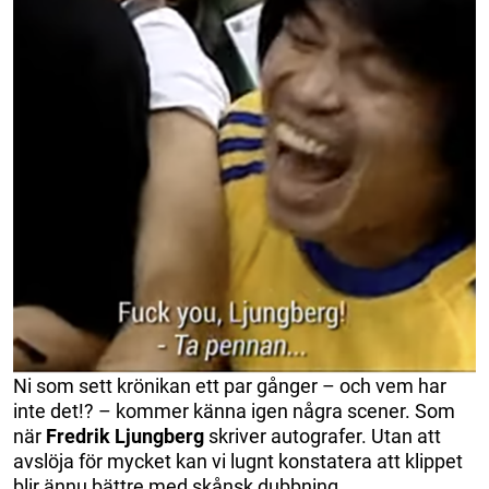
Ni som sett krönikan ett par gånger – och vem har
inte det!? – kommer känna igen några scener. Som
när
Fredrik Ljungberg
skriver autografer. Utan att
avslöja för mycket kan vi lugnt konstatera att klippet
blir ännu bättre med skånsk dubbning…