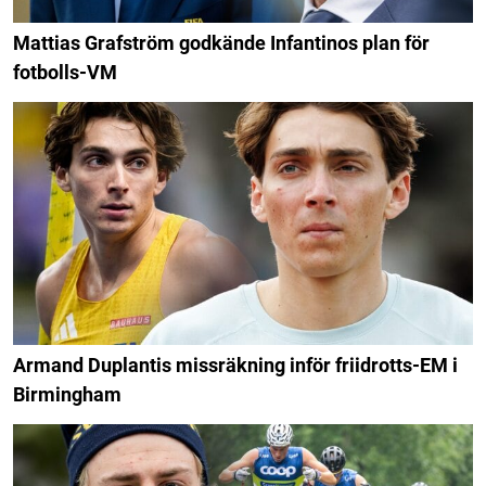
Mattias Grafström godkände Infantinos plan för
fotbolls-VM
Armand Duplantis missräkning inför friidrotts-EM i
Birmingham