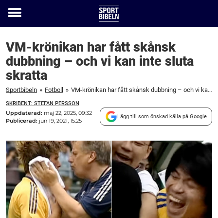
Toggle
menu
VM-krönikan har fått skånsk
dubbning – och vi kan inte sluta
skratta
Sportbibeln
»
Fotboll
»
VM-krönikan har fått skånsk dubbning – och vi kan inte sluta skratta
SKRIBENT: STEFAN PERSSON
Uppdaterad:
maj 22, 2025, 09:32
Lägg till som önskad källa på Google
Publicerad:
jun 19, 2021, 15:25