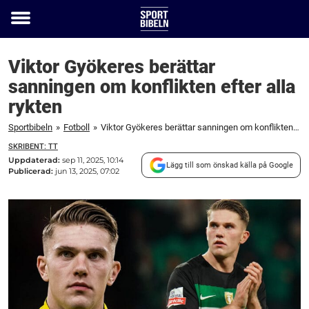
Toggle
menu
Viktor Gyökeres berättar
sanningen om konflikten efter alla
rykten
Sportbibeln
»
Fotboll
»
Viktor Gyökeres berättar sanningen om konflikten efter alla rykten
SKRIBENT: TT
Uppdaterad:
sep 11, 2025, 10:14
Lägg till som önskad källa på Google
Publicerad:
jun 13, 2025, 07:02