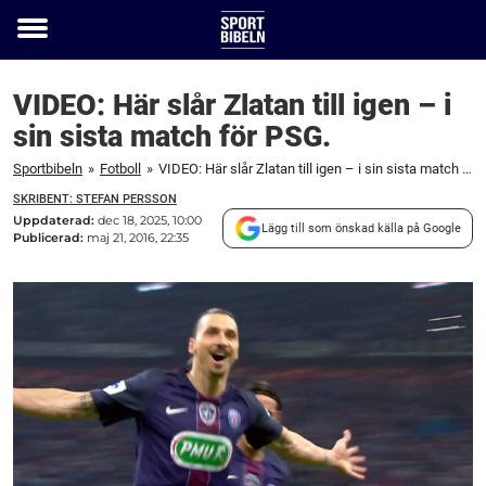
Toggle
menu
VIDEO: Här slår Zlatan till igen – i
sin sista match för PSG.
Sportbibeln
»
Fotboll
»
VIDEO: Här slår Zlatan till igen – i sin sista match för PSG.
SKRIBENT: STEFAN PERSSON
Uppdaterad:
dec 18, 2025, 10:00
Lägg till som önskad källa på Google
Publicerad:
maj 21, 2016, 22:35