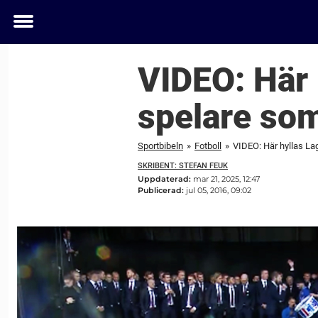
Toggle
menu
VIDEO: Här 
spelare so
Sportbibeln
»
Fotboll
»
VIDEO: Här hyllas La
SKRIBENT: STEFAN FEUK
Uppdaterad:
mar 21, 2025, 12:47
Publicerad:
jul 05, 2016, 09:02