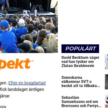
POPULÄRT
David Beckham säger
vad han tycker om
Zlatan Ibrahimovic
Svenskarna
välkomnar SVT:s
igen.
Efter en bragdartad
beslut att ta tillbaka
fick landslaget äntligen
Micke Leijnegard
jänar.
Sebastian
Samuelssons ord om
Brorssons och Ferrys