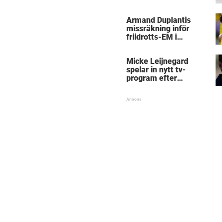
kritik
Armand Duplantis
missräkning inför
friidrotts-EM i
Birmingham
Micke Leijnegard
spelar in nytt tv-
program efter
Mästarnas mästare