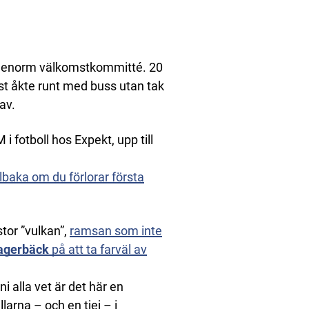
en enorm välkomstkommitté. 20
rst åkte runt med buss utan tak
av.
 fotboll hos Expekt, upp till
llbaka om du förlorar första
tor ”vulkan”,
ramsan som inte
agerbäck
på att ta farväl av
ni alla vet är det här en
larna – och en tjej – i