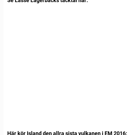
Se Lasse Lagerbäcks tacktal här:
Här kör Island den allra sista vulkanen i EM 2016: