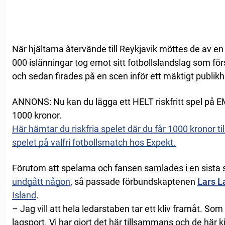
När hjältarna återvände till Reykjavik möttes de av 
000 islänningar tog emot sitt fotbollslandslag som fö
och sedan firades på en scen inför ett mäktigt publikh
ANNONS: Nu kan du lägga ett HELT riskfritt spel på EM i
1000 kronor.
Här hämtar du riskfria spelet där du får 1000 kronor ti
spelet på valfri fotbollsmatch hos Expekt.
Förutom att spelarna och fansen samlades i en sista s
undgått någon
, så passade förbundskaptenen
Lars L
Island
.
– Jag vill att hela ledarstaben tar ett kliv framåt. Som 
lagsport. Vi har gjort det här tillsammans och de här kil