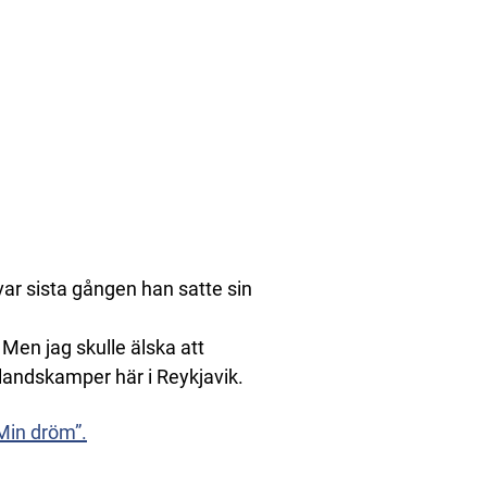
ar sista gången han satte sin
 Men jag skulle älska att
landskamper här i Reykjavik.
”Min dröm”.