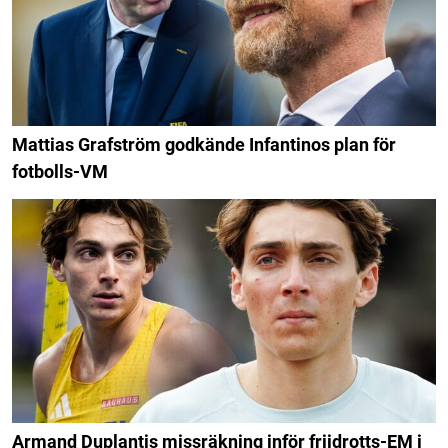
Mattias Grafström godkände Infantinos plan för
fotbolls-VM
Armand Duplantis missräkning inför friidrotts-EM i