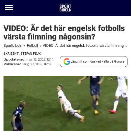
Toggle
menu
VIDEO: Är det här engelsk fotbolls
värsta filmning någonsin?
Sportbibeln
»
Fotboll
»
VIDEO: Är det här engelsk fotbolls värsta filmning någonsin?
SKRIBENT: STEFAN FEUK
Uppdaterad:
mar 13, 2025, 12:14
Lägg till som önskad källa på Google
Publicerad:
aug 23, 2016, 16:32