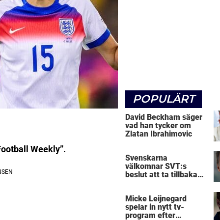
POPULÄRT
David Beckham säger
vad han tycker om
Zlatan Ibrahimovic
Football Weekly”.
Svenskarna
välkomnar SVT:s
beslut att ta tillbaka
Micke Leijnegard
Micke Leijnegard
spelar in nytt tv-
program efter