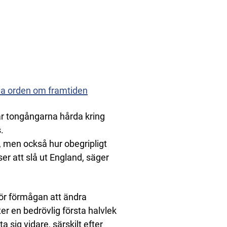
nya orden om framtiden
r tongångarna hårda kring
.
, men också hur obegripligt
er att slå ut England, säger
r förmågan att ändra
r en bedrövlig första halvlek
a sig vidare, särskilt efter