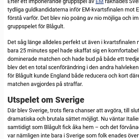
Efter ett imponerande gruppspel av
EM
räknades Sver
tydliga guldkandidaterna inför EM-kvartsfinalen mot En
förstå varför. Det blev nio poäng av nio möjliga och i
gruppspelet för Blågult.
Det såg länge alldeles perfekt ut även i kvartsfinalen
bara 25 minutes spel hade skaffat sig en komfortabel 
dominerade matchen och hade bud på både ett tredje o
blev det en total scenförändring i den andra halvleke
för Blågult kunde England både reducera och kort däre
matchen avgjordes på straffar.
Utspelet om Sverige
Där blev Sverige, trots flera chanser att avgöra, till sl
dramatiska och brutala sättet möjligt. Nu väntar Italie
samtidigt som Blågult fick åka hem – och det förvå
var nämligen inte bara i Sverige som folk enades över a