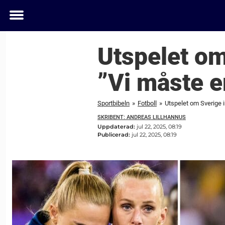
Toggle
menu
Utspelet om
”Vi måste e
Sportbibeln
»
Fotboll
»
Utspelet om Sverige 
SKRIBENT: ANDREAS LILLHANNUS
Uppdaterad:
jul 22, 2025, 08:19
Publicerad:
jul 22, 2025, 08:19