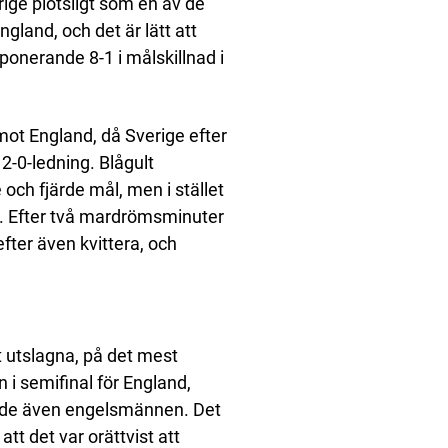
ige plötsligt som en av de
gland, och det är lätt att
mponerande 8-1 i målskillnad i
 mot England, då Sverige efter
2-0-ledning. Blågult
ch fjärde mål, men i stället
n. Efter två mardrömsminuter
fter även kvittera, och
ut utslagna, på det mest
n i semifinal för England,
nade även engelsmännen. Det
tt det var orättvist att