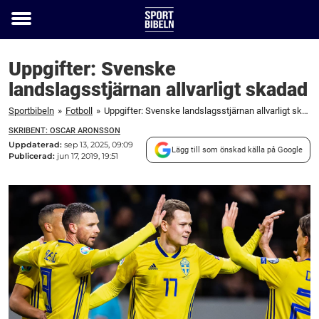
Toggle
menu
Uppgifter: Svenske
landslagsstjärnan allvarligt skadad
Sportbibeln
»
Fotboll
»
Uppgifter: Svenske landslagsstjärnan allvarligt skadad
SKRIBENT: OSCAR ARONSSON
Uppdaterad:
sep 13, 2025, 09:09
Lägg till som önskad källa på Google
Publicerad:
jun 17, 2019, 19:51