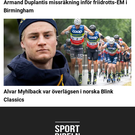
Armand Duplantis missräkning inför friidrotts-EM i
Birmingham
Alvar Myhlback var överlägsen i norska Blink
Classics