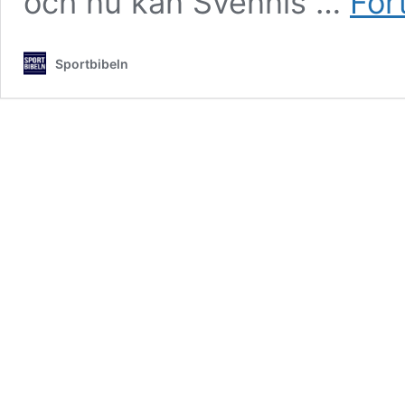
och nu kan Svennis …
For
Sportbibeln