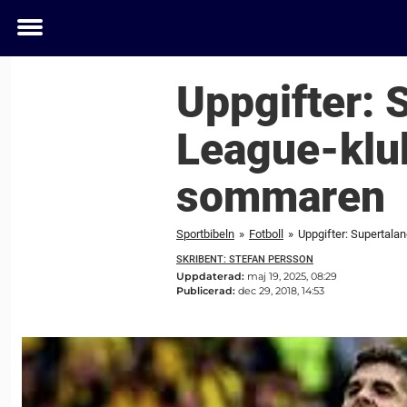
Toggle
menu
Uppgifter: 
League-klub
sommaren
Sportbibeln
»
Fotboll
»
Uppgifter: Supertala
SKRIBENT: STEFAN PERSSON
Uppdaterad:
maj 19, 2025, 08:29
Publicerad:
dec 29, 2018, 14:53