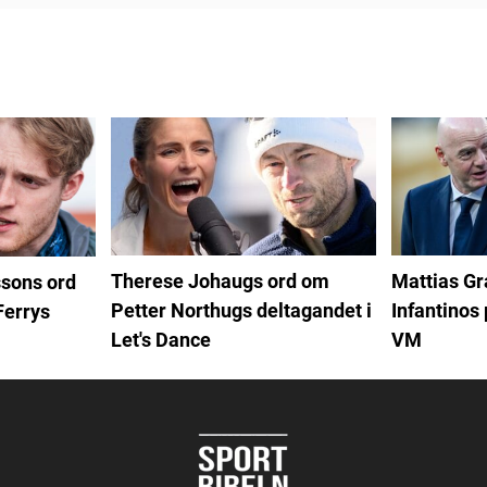
Therese Johaugs ord om
Mattias G
sons ord
Petter Northugs deltagandet i
Infantinos 
Ferrys
Let's Dance
VM