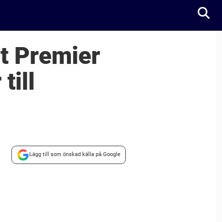
lt Premier
till
Lägg till som önskad källa på Google