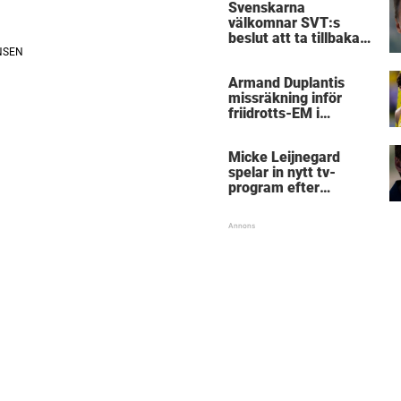
Svenskarna
välkomnar SVT:s
beslut att ta tillbaka
Micke Leijnegard
Armand Duplantis
missräkning inför
friidrotts-EM i
Birmingham
Micke Leijnegard
spelar in nytt tv-
program efter
Mästarnas mästare