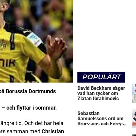
POPULÄRT
David Beckham säger
t på Borussia Dortmunds
vad han tycker om
Zlatan Ibrahimovic
 – och flyttar i sommar.
Sebastian
Samuelssons ord om
ängre tid. Och det har hela
Brorssons och Ferrys
kritik
plats samman med
Christian