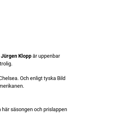
s
Jürgen Klopp
är uppenbar
trolig.
elsea. Och enligt tyska Bild
merikanen.
en här säsongen och prislappen