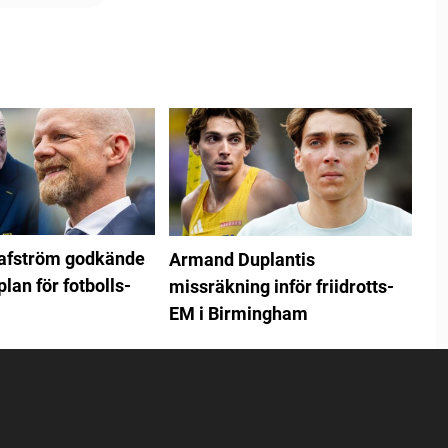
rafström godkände
Armand Duplantis
plan för fotbolls-
missräkning inför friidrotts-
EM i Birmingham