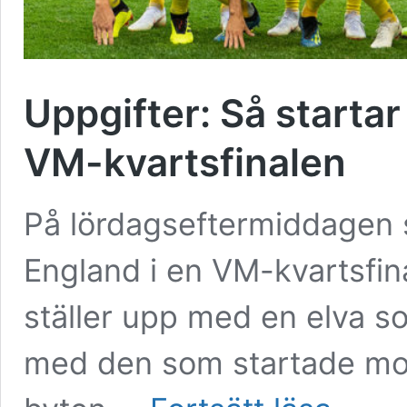
Uppgifter: Så starta
VM-kvartsfinalen
På lördagseftermiddagen s
England i en VM-kvartsfin
ställer upp med en elva so
med den som startade mot
Uppgifter: