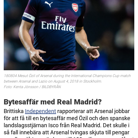
180804 Mesut Özil of Arsenal during the International Champions Cup match
between Arsenal and Lazio on August 4, 2018 in Stockholm.
Foto: Kenta Jönsson / BILDBYRÅN
Bytesaffär med Real Madrid?
Brittiska
Independent
rapporterar att Arsenal jobbar
för att få till en bytesaffär med Özil och den spanske
landslagsstjärnan Isco från Real Madrid. Det skulle i
så fall innebära att Arsenal tvingas skjuta till pengar