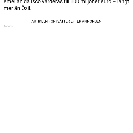
emellan då Isco värderas till 100 miljoner euro – långt
mer än Özil.