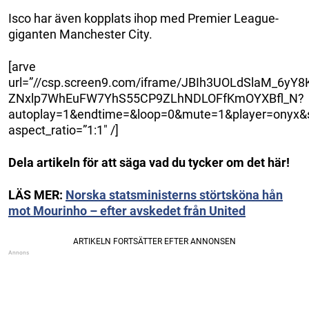
Isco har även kopplats ihop med Premier League-
giganten Manchester City.
[arve
url=”//csp.screen9.com/iframe/JBIh3UOLdSlaM_6yY8
ZNxlp7WhEuFW7YhS55CP9ZLhNDLOFfKmOYXBfl_N?
autoplay=1&endtime=&loop=0&mute=1&player=onyx&st
aspect_ratio=”1:1″ /]
Dela artikeln för att säga vad du tycker om det här!
LÄS MER:
Norska statsministerns störtsköna hån
mot Mourinho – efter avskedet från United