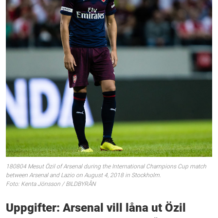
180804 Mesut Özil of Arsenal during the International Champions Cup match
between Arsenal and Lazio on August 4, 2018 in Stockholm.
Foto: Kenta Jönsson / BILDBYRÅN
Uppgifter: Arsenal vill låna ut Özil