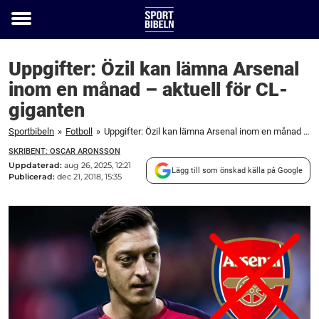
Toggle
menu
Uppgifter: Özil kan lämna Arsenal
inom en månad – aktuell för CL-
giganten
Sportbibeln
»
Fotboll
»
Uppgifter: Özil kan lämna Arsenal inom en månad – aktuell för CL-giganten
SKRIBENT: OSCAR ARONSSON
Uppdaterad:
aug 26, 2025, 12:21
Lägg till som önskad källa på Google
Publicerad:
dec 21, 2018, 15:35