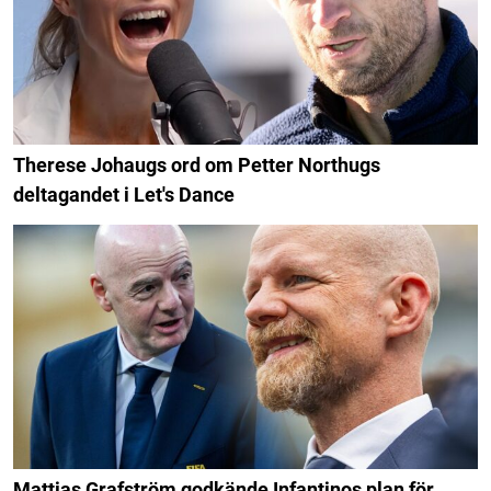
Therese Johaugs ord om Petter Northugs
deltagandet i Let's Dance
Mattias Grafström godkände Infantinos plan för