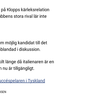
e på Klopps kärleksrelation
bens stora rival lär inte
möjlig kandidat till det
nblandad i diskussion.
ilt länge då italienaren är en
nu är tillgängligt.
uccéspelaren i Tyskland