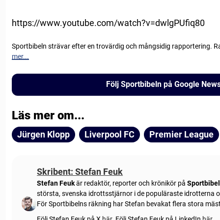
https://www.youtube.com/watch?v=dwlgPUfiq80
Sportbibeln strävar efter en trovärdig och mångsidig rapportering. R
mer...
Följ Sportbibeln på Google New
Läs mer om...
Jürgen Klopp
Liverpool FC
Premier League
Skribent: Stefan Feuk
Stefan Feuk
är redaktör, reporter och krönikör på
Sportbibe
största, svenska idrottsstjärnor i de populäraste idrotterna
För Sportbibelns räkning har Stefan bevakat flera stora mä
Följ Stefan Feuk på X
här
.
Följ Stefan Feuk på LinkedIn
här
.