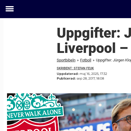
Toggle
menu
Uppgifter: 
Liverpool – 
Sportbibeln
»
Fotboll
»
Uppgifter: Jürgen Klop
SKRIBENT: STEFAN FEUK
Uppdaterad:
maj 16, 2025, 17:32
Publicerad:
sep 28, 2017, 18:08