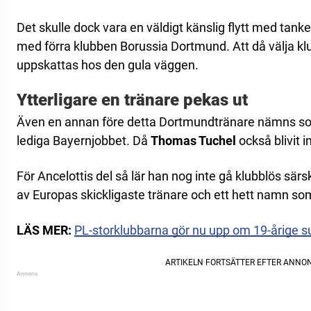
Det skulle dock vara en väldigt känslig flytt med tank
med förra klubben Borussia Dortmund. Att då välja klub
uppskattas hos den gula väggen.
Ytterligare en tränare pekas ut
Även en annan före detta Dortmundtränare nämns som 
lediga Bayernjobbet. Då
Thomas Tuchel
också blivit i
För Ancelottis del så lär han nog inte gå klubblös särsk
av Europas skickligaste tränare och ett hett namn som 
LÄS MER:
PL-storklubbarna gör nu upp om 19-årige s