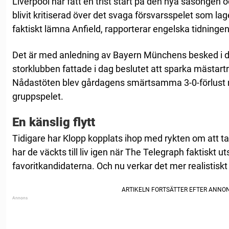
Liverpool har fått en trist start på den nya säsongen 
blivit kritiserad över det svaga försvarsspelet som la
faktiskt lämna Anfield, rapporterar engelska tidninge
Det är med anledning av Bayern Münchens besked i dag
storklubben fattade i dag beslutet att sparka mästar
Nådastöten blev gårdagens smärtsamma 3-0-förlust
gruppspelet.
En känslig flytt
Tidigare har Klopp kopplats ihop med rykten om att 
har de väckts till liv igen när The Telegraph faktiskt uts
favoritkandidaterna. Och nu verkar det mer realistiskt 