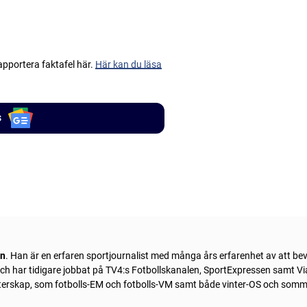
apportera faktafel här.
Här kan du läsa
s
ln
. Han är en erfaren sportjournalist med många års erfarenhet av att be
 och har tidigare jobbat på TV4:s Fotbollskanalen, SportExpressen samt Vi
sterskap, som fotbolls-EM och fotbolls-VM samt både vinter-OS och som