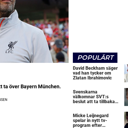
POPULÄRT
David Beckham säger
vad han tycker om
Zlatan Ibrahimovic
att ta över Bayern München.
Svenskarna
välkomnar SVT:s
beslut att ta tillbaka
Micke Leijnegard
Micke Leijnegard
spelar in nytt tv-
program efter