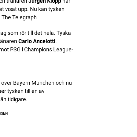
och tränaren
Jürgen Klopp
har
get visat upp. Nu kan tysken
n The Telegraph.
 som rör till det hela. Tyska
tränaren
Carlo Ancelotti
.
 mot PSG i Champions League-
ta över Bayern München och nu
er tysken till en av
än tidigare.