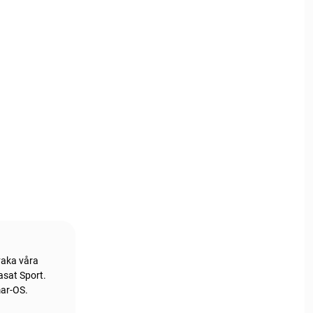
vaka våra
asat Sport.
mar-OS.