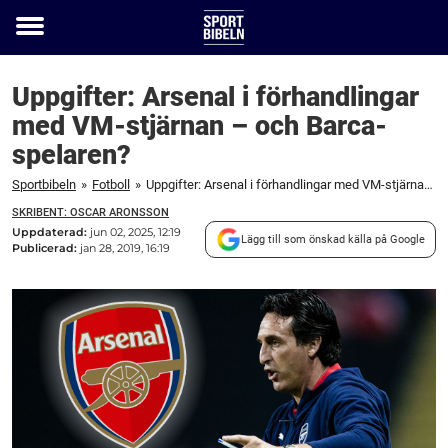
Toggle
menu
Uppgifter: Arsenal i förhandlingar
med VM-stjärnan – och Barca-
spelaren?
Sportbibeln
»
Fotboll
»
Uppgifter: Arsenal i förhandlingar med VM-stjärnan – och Barca-spelaren?
SKRIBENT: OSCAR ARONSSON
Uppdaterad:
jun 02, 2025, 12:19
Lägg till som önskad källa på Google
Publicerad:
jan 28, 2019, 16:19