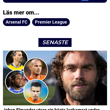
Läs mer om...
Arsenal FC
Premier League
SENASTE
Johan Elmander utser sin bästa lagkamrat under