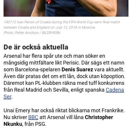
180712 Ivan Perisic of Croatia during the FIFA World Cup semi final match
between Croatia and England on July 12, 2018 in Moscow.
Photo: Petter Arvidson / BILDBYRÅN
De är också aktuella
Arsenal har flera spår ute och man söker en
mångsidig mittfältare likt Perisic. Där sägs ett namn
som Barcelona-spelaren
Denis Suarez
vara aktuellt.
Även där pratas det om ett lån, dock utan köpoption.
Däremot kan PL-klubben räkna med tuff konkurrens
från Real Madrid och Sevilla, enligt spanska
Cadena
Ser
.
Unai Emery har också riktat blickarna mot Frankrike.
Nu skriver
BBC
att Arsenal vill låna
Christopher
Nkunku
, från PSG.