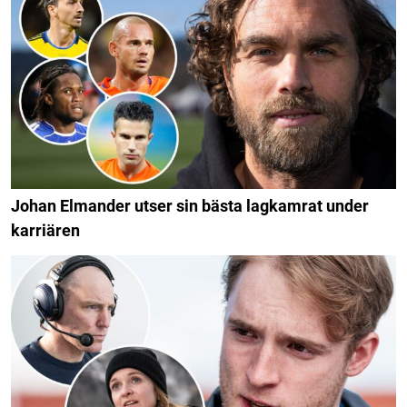
Johan Elmander utser sin bästa lagkamrat under
karriären