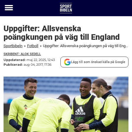
Toggle
menu
Uppgifter: Allsvenska
poängkungen på väg till England
Sportbibeln
»
Fotboll
»
Uppgifter: Allsvenska poängkungen på väg till England
SKRIBENT: ALOK SEDELL
Uppdaterad:
maj 22, 2025, 12:43
Lägg till som önskad källa på Google
Publicerad:
aug 04, 2017, 17:36