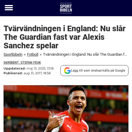
Toggle
menu
Tvärvändningen i England: Nu slår
The Guardian fast var Alexis
Sanchez spelar
Sportbibeln
»
Fotboll
»
Tvärvändningen i England: Nu slår The Guardian fast var Alexis Sanchez spelar
SKRIBENT: STEFAN FEUK
Uppdaterad:
maj 13, 2025, 13:18
Lägg till som önskad källa på Google
Publicerad:
aug 31, 2017, 18:58