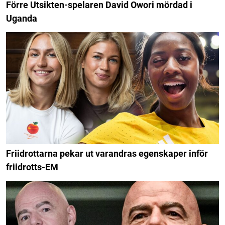
Förre Utsikten-spelaren David Owori mördad i
Uganda
Friidrottarna pekar ut varandras egenskaper inför
friidrotts-EM