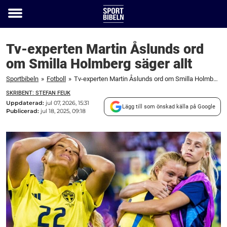
Toggle
menu
Tv-experten Martin Åslunds ord
om Smilla Holmberg säger allt
Sportbibeln
»
Fotboll
»
Tv-experten Martin Åslunds ord om Smilla Holmberg säger allt
SKRIBENT: STEFAN FEUK
Uppdaterad:
jul 07, 2026, 15:31
Lägg till som önskad källa på Google
Publicerad:
jul 18, 2025, 09:18