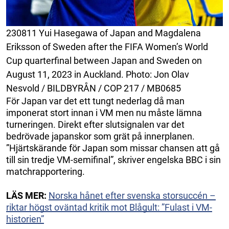
230811 Yui Hasegawa of Japan and Magdalena
Eriksson of Sweden after the FIFA Women’s World
Cup quarterfinal between Japan and Sweden on
August 11, 2023 in Auckland. Photo: Jon Olav
Nesvold / BILDBYRÅN / COP 217 / MB0685
För Japan var det ett tungt nederlag då man
imponerat stort innan i VM men nu måste lämna
turneringen. Direkt efter slutsignalen var det
bedrövade japanskor som grät på innerplanen.
”Hjärtskärande för Japan som missar chansen att gå
till sin tredje VM-semifinal”, skriver engelska BBC i sin
matchrapportering.
LÄS MER:
Norska hånet efter svenska storsuccén –
riktar högst oväntad kritik mot Blågult: ”Fulast i VM-
historien”