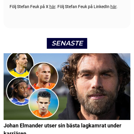
Följ Stefan Feuk på X
här
.
Följ Stefan Feuk på LinkedIn
här
.
SENASTE
Johan Elmander utser sin bästa lagkamrat under
karriären