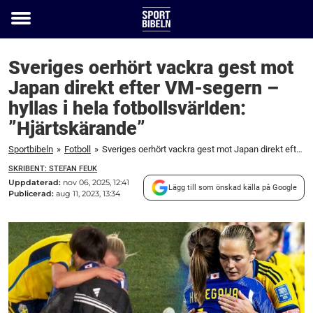
Toggle
menu
Sveriges oerhört vackra gest mot
Japan direkt efter VM-segern –
hyllas i hela fotbollsvärlden:
”Hjärtskärande”
Sportbibeln
»
Fotboll
»
Sveriges oerhört vackra gest mot Japan direkt efter VM-segern – hyllas i hela fotbollsvärlden: "Hjärtskärande"
SKRIBENT: STEFAN FEUK
Uppdaterad:
nov 06, 2025, 12:41
Lägg till som önskad källa på Google
Publicerad:
aug 11, 2023, 13:34