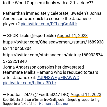
to the World Cup semi-finals with a 2-1 victory??
Rather than immediately celebrate, Sweden’s Jonna
Andersson was quick to console the Japanese
players ?
pic.twitter.com/PELegCmNUr
— SPORTbible (@sportbible)
August 11, 2023
https://twitter.com/Chelseawomen_/status/1689938
631140450304
https://twitter.com/statsandedits/status/168993574
5753251840
Jonna Andersson consoles her devastated
teammate Maika Hamano who is reduced to tears
after Japan's exit.
#JPNSWE
#FIFAWWC
pic.twitter.com/LdhnxjBD1c
— Football 24/7 (@Foetbal247TBG)
August 11, 2023
Sportbibeln strävar efter en trovärdig och mångsidig rapportering.
Rapportera faktafel här.
Här kan du läsa mer...