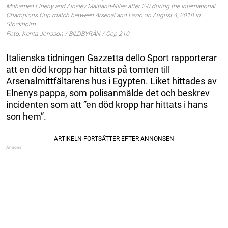
Mohamed Elneny and Ainsley Maitland-Niles after 2-0 during the International
Champions Cup match between Arsenal and Lazio on August 4, 2018 in
Stockholm.
Foto: Kenta Jönsson / BILDBYRÅN / Cop 210
Italienska tidningen Gazzetta dello Sport rapporterar
att en död kropp har hittats på tomten till
Arsenalmittfältarens hus i Egypten. Liket hittades av
Elnenys pappa, som polisanmälde det och beskrev
incidenten som att ”en död kropp har hittats i hans
son hem”.