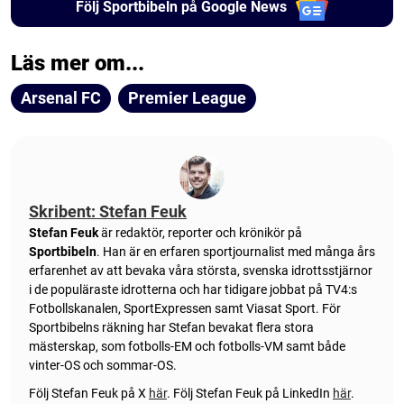
Följ Sportbibeln på Google News
Läs mer om...
Arsenal FC
Premier League
Skribent: Stefan Feuk
Stefan Feuk
är redaktör, reporter och krönikör på
Sportbibeln
. Han är en erfaren sportjournalist med många års
erfarenhet av att bevaka våra största, svenska idrottsstjärnor
i de populäraste idrotterna och har tidigare jobbat på TV4:s
Fotbollskanalen, SportExpressen samt Viasat Sport. För
Sportbibelns räkning har Stefan bevakat flera stora
mästerskap, som fotbolls-EM och fotbolls-VM samt både
vinter-OS och sommar-OS.
Följ Stefan Feuk på X
här
.
Följ Stefan Feuk på LinkedIn
här
.