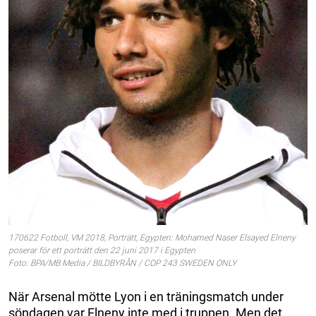
170622 Fotboll, VM 2018, Porträtt, Egypten: Mohamed Naser Elsayed Elneny
poserar för ett porträtt den 22 juni 2017 i Egypten
Foto: BPA/MB Media / BILDBYRÅN / COP 243 SWEDEN ONLY
När Arsenal mötte Lyon i en träningsmatch under
söndagen var Elneny inte med i truppen. Men det