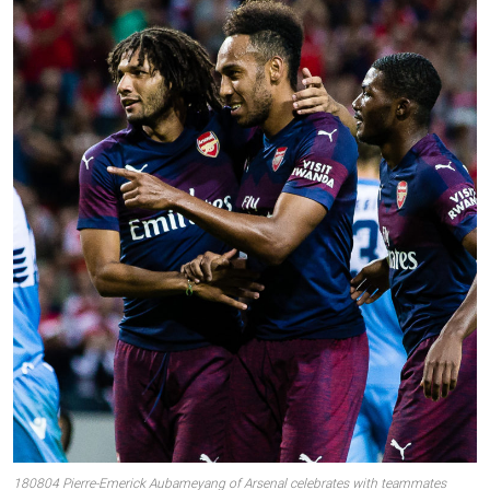
180804 Pierre-Emerick Aubameyang of Arsenal celebrates with teammates