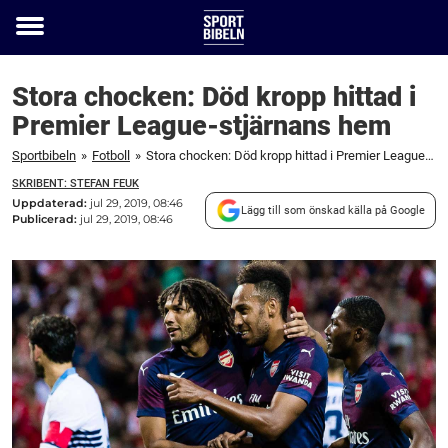
Toggle
menu
Stora chocken: Död kropp hittad i
Premier League-stjärnans hem
Sportbibeln
»
Fotboll
»
Stora chocken: Död kropp hittad i Premier League-stjärnans hem
SKRIBENT: STEFAN FEUK
Uppdaterad:
jul 29, 2019, 08:46
Lägg till som önskad källa på Google
Publicerad:
jul 29, 2019, 08:46