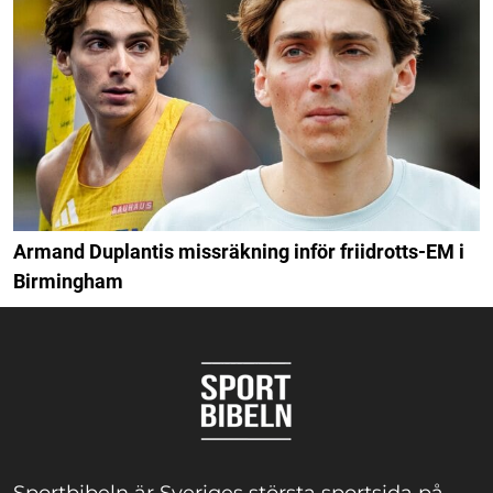
Armand Duplantis missräkning inför friidrotts-EM i
Birmingham
Sportbibeln är Sveriges största sportsida på