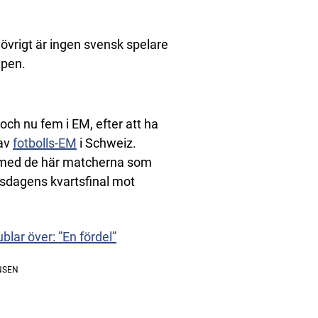
 övrigt är ingen svensk spelare
apen.
 och nu fem i EM, efter att ha
 av
fotbolls-EM
i Schweiz.
t med de här matcherna som
torsdagens kvartsfinal mot
lar över: ”En fördel”