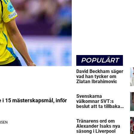
POPULÄRT
David Beckham säger
vad han tycker om
Zlatan Ibrahimovic
Svenskarna
pe i 15 mästerskapsmål, inför
välkomnar SVT:s
beslut att ta tillbaka
Micke Leijnegard
Tränarens ord om
Alexander Isaks nya
säsong i Liverpool