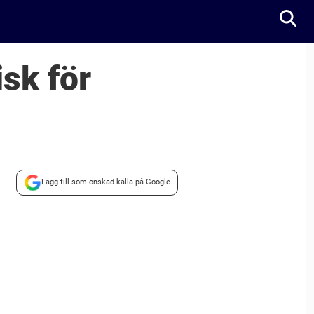
isk för
Lägg till som önskad källa på Google