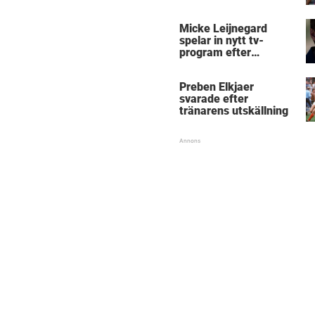
Micke Leijnegard
spelar in nytt tv-
program efter
Mästarnas mästare
Preben Elkjaer
svarade efter
tränarens utskällning