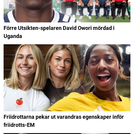
Förre Utsikten-spelaren David Owori mördad i
Uganda
Friidrottarna pekar ut varandras egenskaper inför
friidrotts-EM