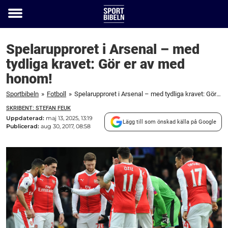
Toggle
menu
Spelarupproret i Arsenal – med
tydliga kravet: Gör er av med
honom!
Sportbibeln
»
Fotboll
»
Spelarupproret i Arsenal – med tydliga kravet: Gör er av med honom!
SKRIBENT: STEFAN FEUK
Uppdaterad:
maj 13, 2025, 13:19
Lägg till som önskad källa på Google
Publicerad:
aug 30, 2017, 08:58