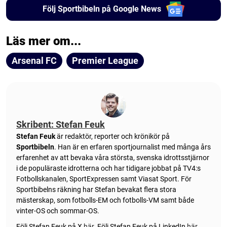
Följ Sportbibeln på Google News
Läs mer om...
Arsenal FC
Premier League
Skribent: Stefan Feuk
Stefan Feuk
är redaktör, reporter och krönikör på
Sportbibeln
. Han är en erfaren sportjournalist med många års
erfarenhet av att bevaka våra största, svenska idrottsstjärnor
i de populäraste idrotterna och har tidigare jobbat på TV4:s
Fotbollskanalen, SportExpressen samt Viasat Sport. För
Sportbibelns räkning har Stefan bevakat flera stora
mästerskap, som fotbolls-EM och fotbolls-VM samt både
vinter-OS och sommar-OS.
Följ Stefan Feuk på X
här
.
Följ Stefan Feuk på LinkedIn
här
.